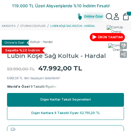
Online Özel
ANASAYFA
OTURMA GRUPLARI
LUBIN KÖŞE SAĞ KOLTUK - HARDAL
ÜRÜN TANITIMI
Online'a Özel
Sepette %20 İndirim
Lubin Köşe Sağ Koltuk - Hardal
47.992,00 TL
59.990,00 TL
6.665,56 TL ‘den başlayan taksitlerle!!
World'e Özel
9 Taksitli Fiyattır.
Diğer Kartlar Taksit Seçenekleri
Diğer Kartlara 9 Taksitli Fiyatı: 52.791,20 TL