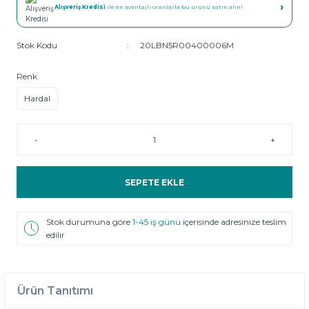
›
Alışveriş Kredisi
ile en avantajlı oranlarla bu ürünü satın alın!
Stok Kodu
20LBN5R00400006M
Renk
Hardal
-
+
SEPETE EKLE
Stok durumuna göre
1-45 iş günü
içerisinde adresinize teslim
edilir
Ürün Tanıtımı