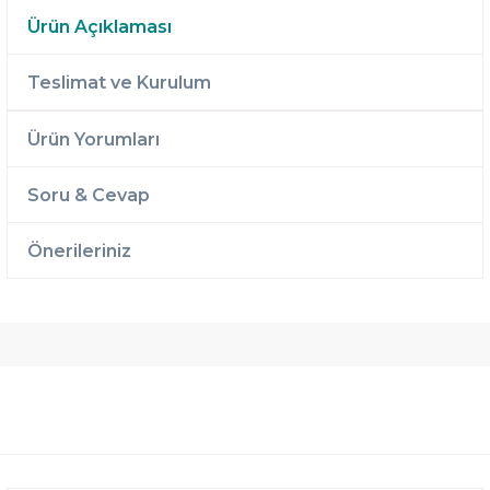
Ürün Açıklaması
Teslimat ve Kurulum
Ürün Yorumları
Soru & Cevap
Önerileriniz
Ücretsiz
Randevulu
2 Yıl
Teslimat
Teslimat
Garantili
Ücretsiz
B-Sleep
Kurulum
Select ile
120 Gün
Deneme