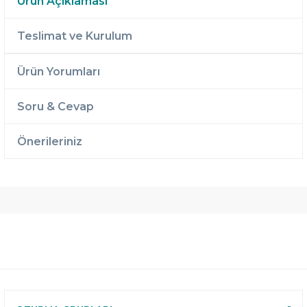
Ürün Açıklaması
Teslimat ve Kurulum
Ürün Yorumları
Soru & Cevap
Önerileriniz
Ücretsiz
Randevulu
2 Yıl
Teslimat
Teslimat
Garantili
Ücretsiz
B-Sleep
Kurulum
Select ile
120 Gün
Deneme