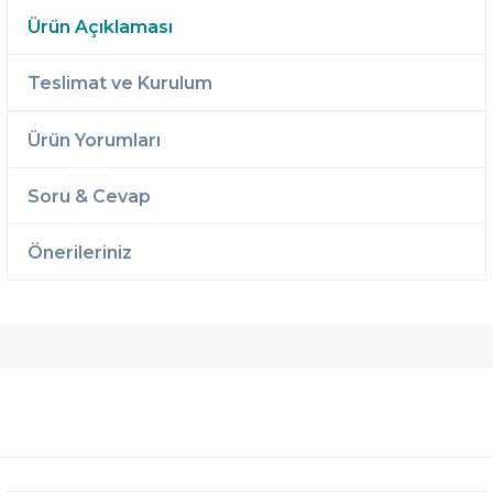
Ürün Açıklaması
Teslimat ve Kurulum
Ürün Yorumları
Soru & Cevap
Önerileriniz
Ücretsiz
Randevulu
2 Yıl
Teslimat
Teslimat
Garantili
Ücretsiz
B-Sleep
Kurulum
Select ile
120 Gün
Deneme