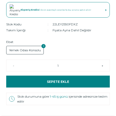
›
Alışveriş Kredisi
ile en avantajlı oranlarla bu ürünü satın alın!
Stok Kodu
22LEY2550FDXZ
Takım İçeriği
Fiyata Ayna Dahil Değildir
Ebat
Yemek Odası Konsolu
-
+
SEPETE EKLE
Stok durumuna göre
1-45 iş günü
içerisinde adresinize teslim
edilir