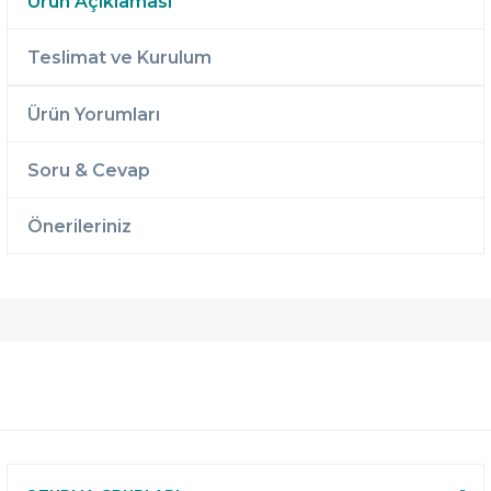
Ürün Açıklaması
Teslimat ve Kurulum
Ürün Yorumları
Soru & Cevap
Önerileriniz
Ücretsiz
Randevulu
2 Yıl
Teslimat
Teslimat
Garantili
Ücretsiz
B-Sleep
Kurulum
Select ile
120 Gün
Deneme