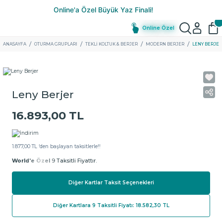
Online Özel
ANASAYFA
OTURMA GRUPLARI
TEKLI KOLTUK & BERJER
MODERN BERJER
LENY BERJER
Leny Berjer
16.893,00 TL
1.877,00 TL ‘den başlayan taksitlerle!!
World'e Özel
9 Taksitli Fiyattır.
Diğer Kartlar Taksit Seçenekleri
Diğer Kartlara 9 Taksitli Fiyatı: 18.582,30 TL