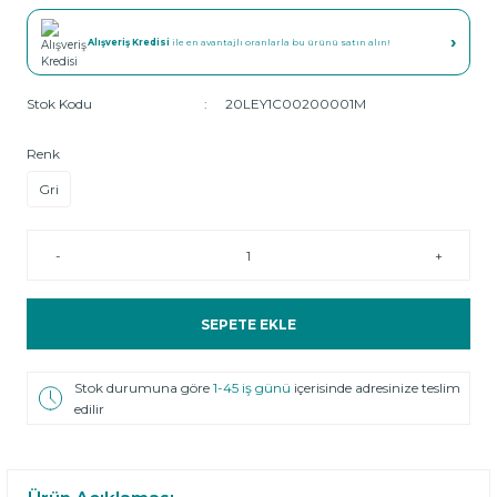
›
Alışveriş Kredisi
ile en avantajlı oranlarla bu ürünü satın alın!
Stok Kodu
20LEY1C00200001M
Renk
Gri
-
+
SEPETE EKLE
Stok durumuna göre
1-45 iş günü
içerisinde adresinize teslim
edilir