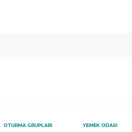
Ücretsiz
Randevulu
2
Teslimat
Teslimat
G
OTURMA GRUPLARI
YEMEK ODASI