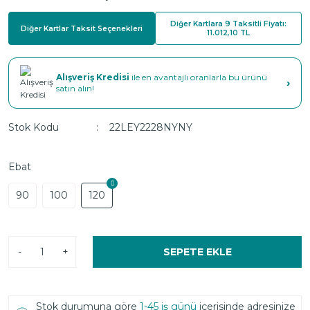
Diğer Kartlara 9 Taksitli Fiyatı:
Diğer Kartlar Taksit Seçenekleri
11.012,10 TL
Alışveriş Kredisi
ile en avantajlı oranlarla bu ürünü
›
satın alın!
Stok Kodu
22LEY2228NYNY
Ebat
90
100
120
-
+
SEPETE EKLE
Stok durumuna göre
1-45 iş günü
içerisinde adresinize