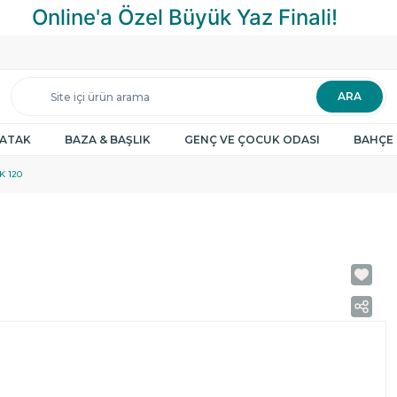
ARA
YATAK
BAZA & BAŞLIK
GENÇ VE ÇOCUK ODASI
BAHÇE 
K 120