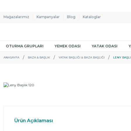
Mağazalarımız
Kampanyalar
Blog
Kataloglar
OTURMA GRUPLARI
YEMEK ODASI
YATAK ODASI
ANASAYFA
BAZA & BAŞLIK
YATAK BAŞLIĞI & BAZA BAŞLIĞI
LENY BAŞLI
Ürün Açıklaması