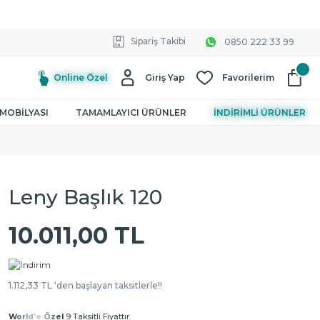
Sipariş Takibi
0850 222 33 99
Online Özel
Giriş Yap
Favorilerim
MOBİLYASI
TAMAMLAYICI ÜRÜNLER
İNDİRİMLİ ÜRÜNLER
Leny Başlık 120
10.011,00 TL
1.112,33 TL ‘den başlayan taksitlerle!!
World'e Özel
9 Taksitli Fiyattır.