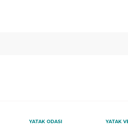
 Yıl
Ücretsiz
B-Sleep
arantili
Kurulum
Select ile
120 Gün
Deneme
YATAK ODASI
YATAK V