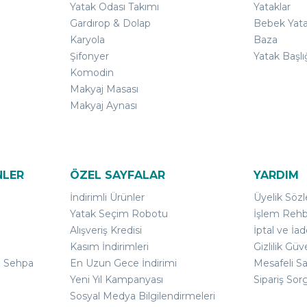
Yatak Odası Takımı
Yataklar
Gardırop & Dolap
Bebek Yata
Karyola
Baza
Şifonyer
Yatak Başlı
Komodin
Makyaj Masası
Makyaj Aynası
NLER
ÖZEL SAYFALAR
YARDIM
İndirimli Ürünler
Üyelik Söz
Yatak Seçim Robotu
İşlem Rehb
Alışveriş Kredisi
İptal ve İad
Kasım İndirimleri
Gizlilik Güv
ı Sehpa
En Uzun Gece İndirimi
Mesafeli S
Yeni Yıl Kampanyası
Sipariş Sor
Sosyal Medya Bilgilendirmeleri