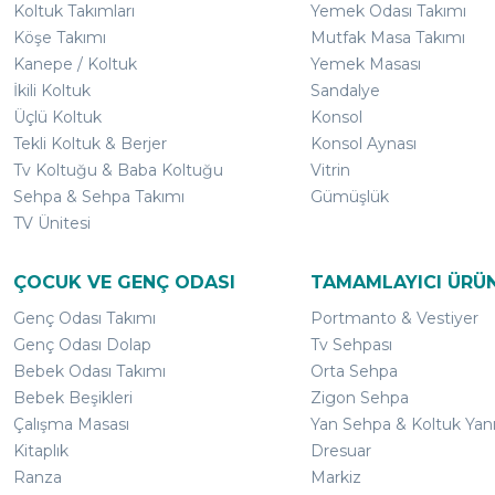
Koltuk Takımları
Yemek Odası Takımı
Köşe Takımı
Mutfak Masa Takımı
Kanepe / Koltuk
Yemek Masası
İkili Koltuk
Sandalye
Üçlü Koltuk
Konsol
Tekli Koltuk & Berjer
Konsol Aynası
Tv Koltuğu & Baba Koltuğu
Vitrin
Sehpa & Sehpa Takımı
Gümüşlük
TV Ünitesi
ÇOCUK VE GENÇ ODASI
TAMAMLAYICI ÜRÜ
Genç Odası Takımı
Portmanto & Vestiyer
Genç Odası Dolap
Tv Sehpası
Bebek Odası Takımı
Orta Sehpa
Bebek Beşikleri
Zigon Sehpa
Çalışma Masası
Yan Sehpa & Koltuk Yan
Kitaplık
Dresuar
Ranza
Markiz