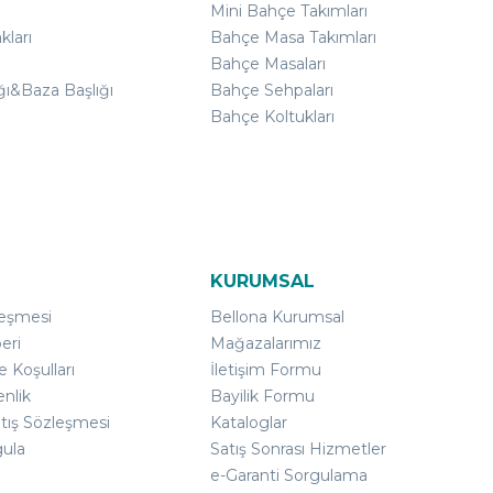
Mini Bahçe Takımları
kları
Bahçe Masa Takımları
Bahçe Masaları
ğı&Baza Başlığı
Bahçe Sehpaları
Bahçe Koltukları
KURUMSAL
leşmesi
Bellona Kurumsal
eri
Mağazalarımız
e Koşulları
İletişim Formu
enlik
Bayilik Formu
atış Sözleşmesi
Kataloglar
gula
Satış Sonrası Hizmetler
e-Garanti Sorgulama