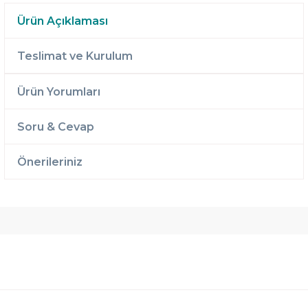
Ürün Açıklaması
Teslimat ve Kurulum
Ürün Yorumları
Soru & Cevap
Önerileriniz
Ücretsiz
Randevulu
2 Yıl
Teslimat
Teslimat
Garantili
Ücretsiz
B-Sleep
Kurulum
Select ile
120 Gün