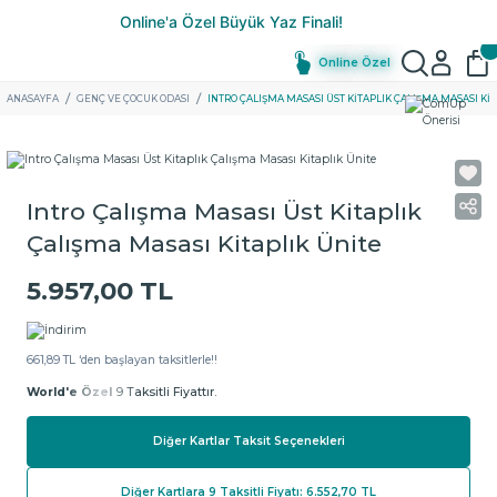
Online Özel
ANASAYFA
GENÇ VE ÇOCUK ODASI
INTRO ÇALIŞMA MASASI ÜST KITAPLIK ÇALIŞMA MASASI KIT
Intro Çalışma Masası Üst Kitaplık
Çalışma Masası Kitaplık Ünite
5.957,00 TL
661,89 TL ‘den başlayan taksitlerle!!
World'e Özel
9 Taksitli Fiyattır.
Diğer Kartlar Taksit Seçenekleri
Diğer Kartlara 9 Taksitli Fiyatı: 6.552,70 TL