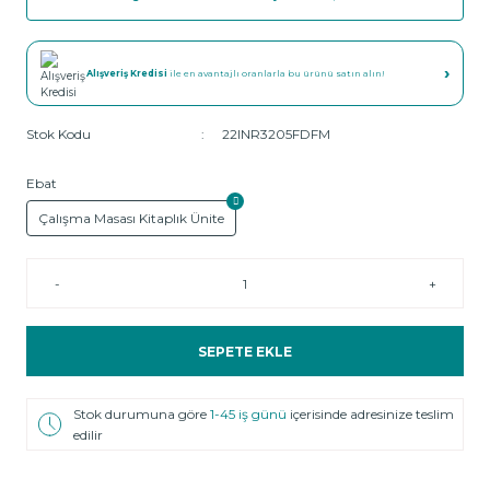
›
Alışveriş Kredisi
ile en avantajlı oranlarla bu ürünü satın alın!
Stok Kodu
22INR3205FDFM
Ebat
Çalışma Masası Kitaplık Ünite
-
+
SEPETE EKLE
Stok durumuna göre
1-45 iş günü
içerisinde adresinize teslim
edilir