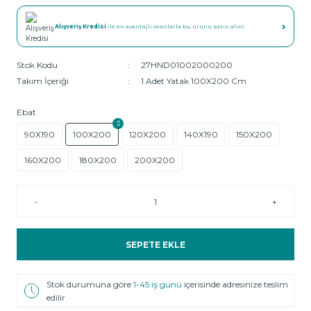
›
Alışveriş Kredisi
ile en avantajlı oranlarla bu ürünü satın alın!
Stok Kodu
27HND01002000200
Takım İçeriği
1 Adet Yatak 100X200 Cm
Ebat
90X190
100X200
120X200
140X190
150X200
160X200
180X200
200X200
-
+
SEPETE EKLE
Stok durumuna göre
1-45 iş günü
içerisinde adresinize teslim
edilir