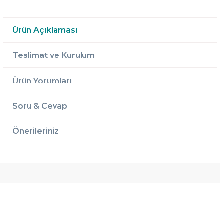
Ürün Açıklaması
Teslimat ve Kurulum
Ürün Yorumları
Soru & Cevap
Önerileriniz
Ücretsiz
Randevulu
2 Yıl
Teslimat
Teslimat
Garantili
Ücretsiz
B-Sleep
Kurulum
Select ile