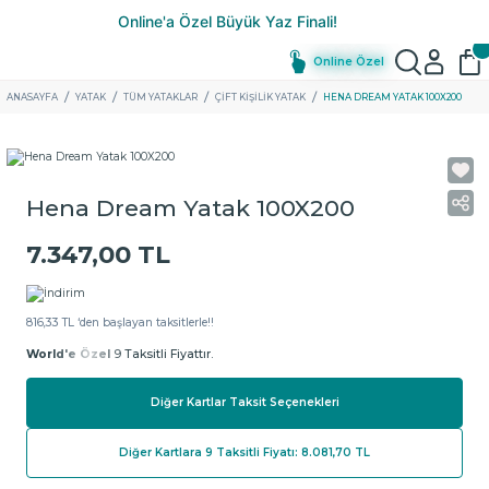
Online Özel
ANASAYFA
YATAK
TÜM YATAKLAR
ÇIFT KIŞILIK YATAK
HENA DREAM YATAK 100X200
Hena Dream Yatak 100X200
7.347,00 TL
816,33 TL ‘den başlayan taksitlerle!!
World'e Özel
9 Taksitli Fiyattır.
Diğer Kartlar Taksit Seçenekleri
Diğer Kartlara 9 Taksitli Fiyatı: 8.081,70 TL