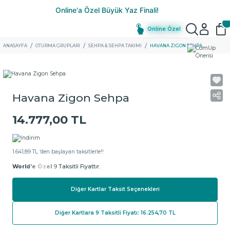
Online Özel
ANASAYFA
OTURMA GRUPLARI
SEHPA & SEHPA TAKIMI
HAVANA ZIGON SEHPA
Havana Zigon Sehpa
14.777,00 TL
1.641,89 TL ‘den başlayan taksitlerle!!
World'e Özel
9 Taksitli Fiyattır.
Diğer Kartlar Taksit Seçenekleri
Diğer Kartlara 9 Taksitli Fiyatı: 16.254,70 TL