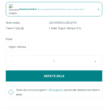
›
Alışveriş Kredisi
ile en avantajlı oranlarla bu ürünü satın alın!
Stok Kodu
22HVN3304ZEQTM
Takım İçeriği
1 Adet Zigon Sehpa 3'lü
Ebat
Zigon Sehpa
-
+
SEPETE EKLE
Stok durumuna göre
1-45 iş günü
içerisinde adresinize teslim
edilir