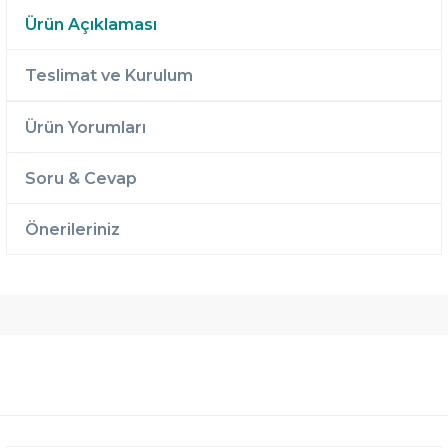
Ürün Açıklaması
Teslimat ve Kurulum
Ürün Yorumları
Soru & Cevap
Önerileriniz
Ücretsiz
Randevulu
2 Yıl
Teslimat
Teslimat
Garantili
Ücretsiz
B-Sleep
Kurulum
Select ile
120 Gün
Deneme