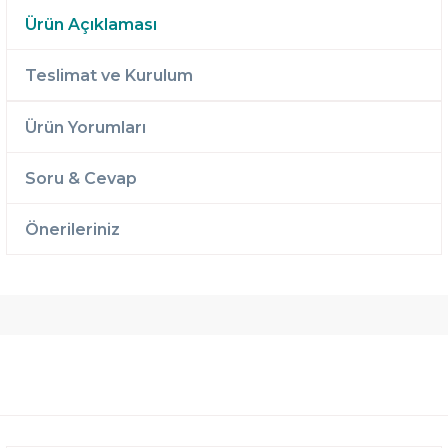
Ürün Açıklaması
Teslimat ve Kurulum
Ürün Yorumları
Soru & Cevap
Önerileriniz
Ücretsiz
Randevulu
2 Yıl
Teslimat
Teslimat
Garantili
Ücretsiz
B-Sleep
Kurulum
Select ile
120 Gün
Deneme