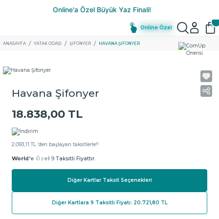
Online Özel
ANASAYFA
YATAK ODASI
ŞIFONYER
HAVANA ŞIFONYER
Havana Şifonyer
18.838,00 TL
2.093,11 TL ‘den başlayan taksitlerle!!
World'e Özel
9 Taksitli Fiyattır.
Diğer Kartlar Taksit Seçenekleri
Diğer Kartlara 9 Taksitli Fiyatı: 20.721,80 TL