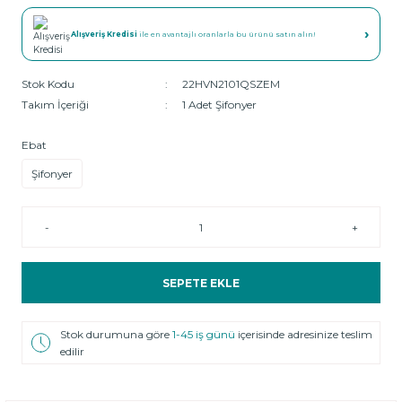
›
Alışveriş Kredisi
ile en avantajlı oranlarla bu ürünü satın alın!
Stok Kodu
22HVN2101QSZEM
Takım İçeriği
1 Adet Şifonyer
Ebat
Şifonyer
-
+
SEPETE EKLE
Stok durumuna göre
1-45 iş günü
içerisinde adresinize teslim
edilir