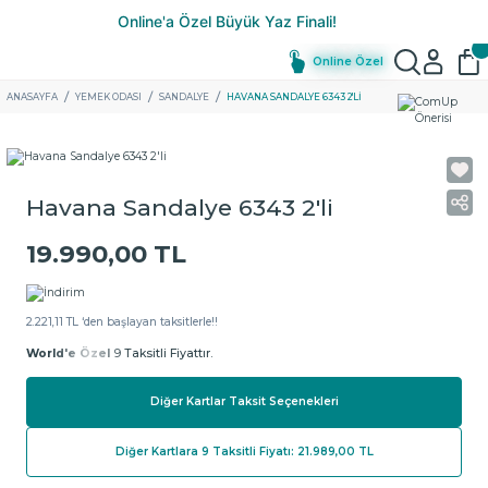
Online Özel
ANASAYFA
YEMEK ODASI
SANDALYE
HAVANA SANDALYE 6343 2'LI
Havana Sandalye 6343 2'li
19.990,00 TL
2.221,11 TL ‘den başlayan taksitlerle!!
World'e Özel
9 Taksitli Fiyattır.
Diğer Kartlar Taksit Seçenekleri
Diğer Kartlara 9 Taksitli Fiyatı: 21.989,00 TL