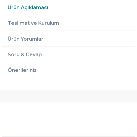
Ürün Açıklaması
Teslimat ve Kurulum
Ürün Yorumları
Soru & Cevap
Önerileriniz
Ücretsiz
Randevulu
2 Yıl
Teslimat
Teslimat
Garantili
Ücretsiz
B-Sleep
Kurulum
Select ile
120 Gün
Deneme