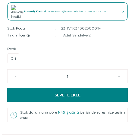
›
Alışveriş Kredisi
ile en avantajlı oranlarla bu ürünü satın alın!
Stok Kodu
23HVN63430230001M
Takım İçeriği
1 Adet Sandalye 2'li
Renk
Gri
-
+
SEPETE EKLE
Stok durumuna göre
1-45 iş günü
içerisinde adresinize teslim
edilir