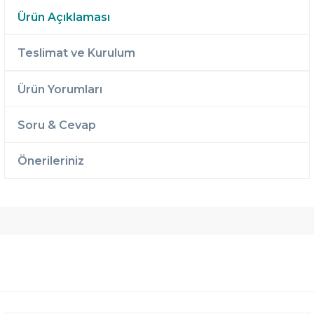
Ürün Açıklaması
Teslimat ve Kurulum
Ürün Yorumları
Soru & Cevap
Önerileriniz
Ücretsiz
Randevulu
2 Yıl
Teslimat
Teslimat
Garantili
Ücretsiz
B-Sleep
Kurulum
Select ile
120 Gün
Deneme