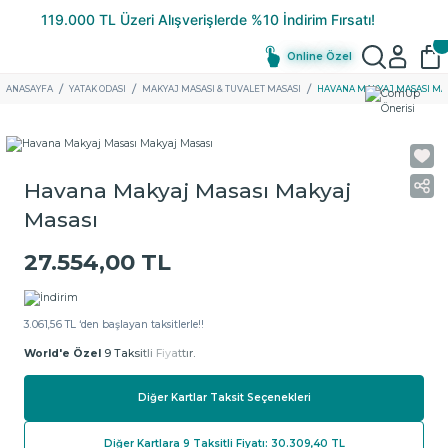
Online Özel
ANASAYFA
YATAK ODASI
MAKYAJ MASASI & TUVALET MASASI
HAVANA MAKYAJ MASASI MA
Havana Makyaj Masası Makyaj
Masası
27.554,00 TL
3.061,56 TL ‘den başlayan taksitlerle!!
World'e Özel
9 Taksitli Fiyattır.
Diğer Kartlar Taksit Seçenekleri
Diğer Kartlara 9 Taksitli Fiyatı: 30.309,40 TL