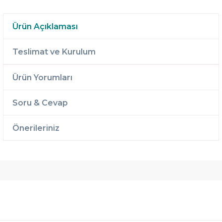
Ürün Açıklaması
Teslimat ve Kurulum
Ürün Yorumları
Soru & Cevap
Önerileriniz
Ücretsiz
Randevulu
2 Yıl
Teslimat
Teslimat
Garantili
Ücretsiz
B-Sleep
Kurulum
Select ile