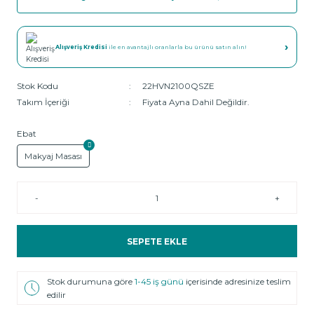
›
Alışveriş Kredisi
ile en avantajlı oranlarla bu ürünü satın alın!
Stok Kodu
22HVN2100QSZE
Takım İçeriği
Fiyata Ayna Dahil Değildir.
Ebat
Makyaj Masası
-
+
SEPETE EKLE
Stok durumuna göre
1-45 iş günü
içerisinde adresinize teslim
edilir