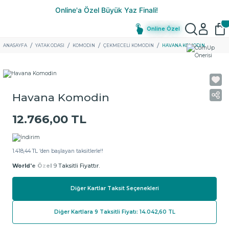
Online Özel
ANASAYFA
YATAK ODASI
KOMODIN
ÇEKMECELI KOMODIN
HAVANA KOMODIN
Havana Komodin
12.766,00 TL
1.418,44 TL ‘den başlayan taksitlerle!!
World'e Özel
9 Taksitli Fiyattır.
Diğer Kartlar Taksit Seçenekleri
Diğer Kartlara 9 Taksitli Fiyatı: 14.042,60 TL