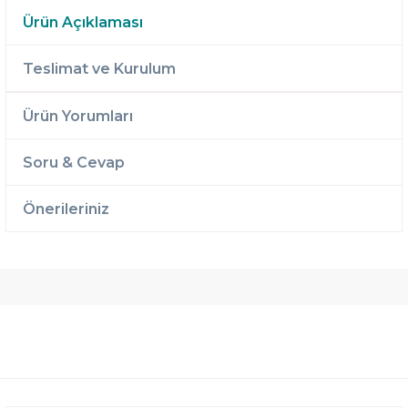
Ürün Açıklaması
Teslimat ve Kurulum
Ürün Yorumları
Soru & Cevap
Önerileriniz
Ücretsiz
Randevulu
2 Yıl
Teslimat
Teslimat
Garantili
Ücretsiz
B-Sleep
Kurulum
Select ile
120 Gün
Deneme