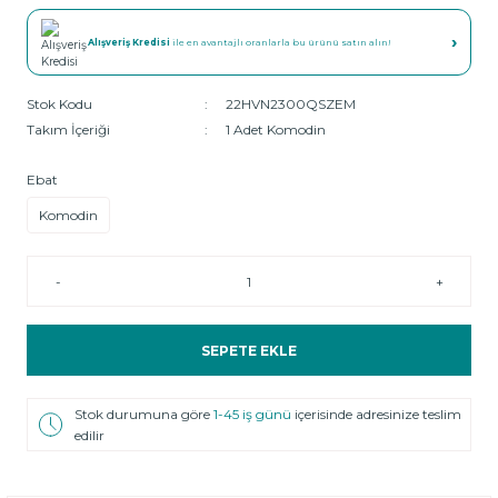
›
Alışveriş Kredisi
ile en avantajlı oranlarla bu ürünü satın alın!
Stok Kodu
22HVN2300QSZEM
Takım İçeriği
1 Adet Komodin
Ebat
Komodin
-
+
SEPETE EKLE
Stok durumuna göre
1-45 iş günü
içerisinde adresinize teslim
edilir