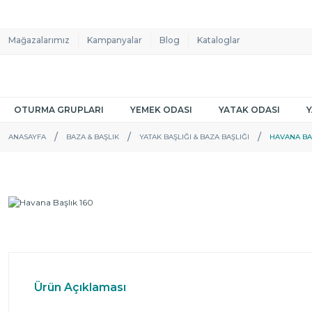
Mağazalarımız
Kampanyalar
Blog
Kataloglar
OTURMA GRUPLARI
YEMEK ODASI
YATAK ODASI
ANASAYFA
BAZA & BAŞLIK
YATAK BAŞLIĞI & BAZA BAŞLIĞI
HAVANA BAŞ
Ürün Açıklaması