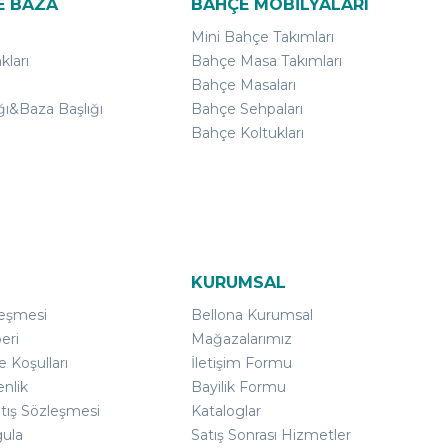
E BAZA
BAHÇE MOBİLYALARI
Mini Bahçe Takımları
kları
Bahçe Masa Takımları
Bahçe Masaları
ğı&Baza Başlığı
Bahçe Sehpaları
Bahçe Koltukları
KURUMSAL
leşmesi
Bellona Kurumsal
eri
Mağazalarımız
e Koşulları
İletişim Formu
enlik
Bayilik Formu
atış Sözleşmesi
Kataloglar
gula
Satış Sonrası Hizmetler