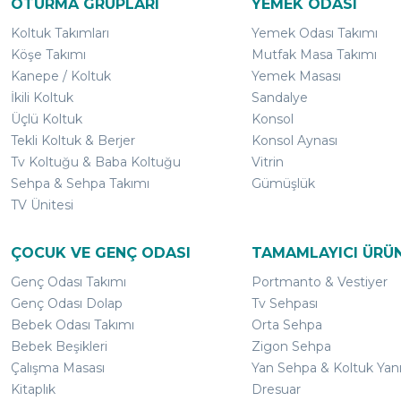
OTURMA GRUPLARI
YEMEK ODASI
Koltuk Takımları
Yemek Odası Takımı
Köşe Takımı
Mutfak Masa Takımı
Kanepe / Koltuk
Yemek Masası
İkili Koltuk
Sandalye
Üçlü Koltuk
Konsol
Tekli Koltuk & Berjer
Konsol Aynası
Tv Koltuğu & Baba Koltuğu
Vitrin
Sehpa & Sehpa Takımı
Gümüşlük
TV Ünitesi
ÇOCUK VE GENÇ ODASI
TAMAMLAYICI ÜRÜ
Genç Odası Takımı
Portmanto & Vestiyer
Genç Odası Dolap
Tv Sehpası
Bebek Odası Takımı
Orta Sehpa
Bebek Beşikleri
Zigon Sehpa
Çalışma Masası
Yan Sehpa & Koltuk Yan
Kitaplık
Dresuar