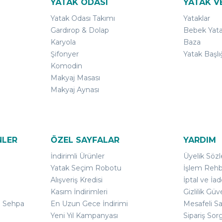
YATAK ODASI
YATAK V
Yatak Odası Takımı
Yataklar
Gardırop & Dolap
Bebek Yata
Karyola
Baza
Şifonyer
Yatak Başlı
Komodin
Makyaj Masası
Makyaj Aynası
NLER
ÖZEL SAYFALAR
YARDIM
İndirimli Ürünler
Üyelik Söz
Yatak Seçim Robotu
İşlem Rehb
Alışveriş Kredisi
İptal ve İad
Kasım İndirimleri
Gizlilik Güv
ı Sehpa
En Uzun Gece İndirimi
Mesafeli S
Yeni Yıl Kampanyası
Sipariş Sor