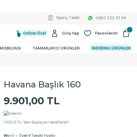
Sipariş Takibi
0850 222 33 99
Online Özel
Giriş Yap
Favorilerim
MOBİLYASI
TAMAMLAYICI ÜRÜNLER
İNDİRİMLİ ÜRÜNLER
Havana Başlık 160
9.901,00 TL
1.100,11 TL ‘den başlayan taksitlerle!!
World'e Özel
9 Taksitli Fiyattır.