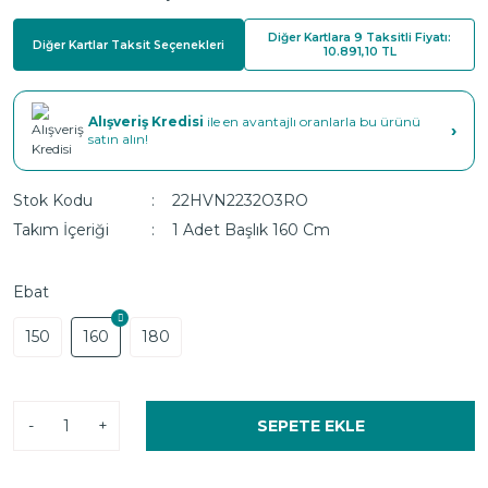
Diğer Kartlara 9 Taksitli Fiyatı:
Diğer Kartlar Taksit Seçenekleri
10.891,10 TL
Alışveriş Kredisi
ile en avantajlı oranlarla bu ürünü
›
satın alın!
Stok Kodu
22HVN2232O3RO
Takım İçeriği
1 Adet Başlık 160 Cm
Ebat
150
160
180
-
+
SEPETE EKLE