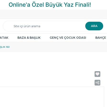
ARA
YATAK
BAZA & BAŞLIK
GENÇ VE ÇOCUK ODASI
BAHÇE 
LIK 160