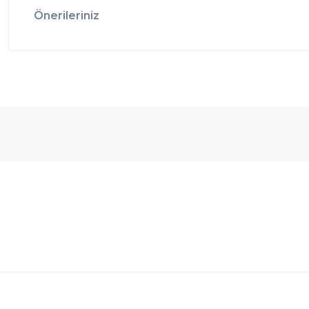
Önerileriniz
Ücretsiz
Randevulu
2
Teslimat
Teslimat
G