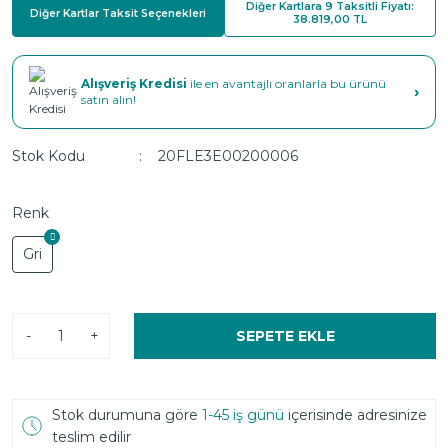
Diğer Kartlara 9 Taksitli Fiyatı:
Diğer Kartlar Taksit Seçenekleri
38.819,00 TL
Alışveriş Kredisi
ile en avantajlı oranlarla bu ürünü
›
satın alın!
Stok Kodu
20FLE3E00200006
Renk
Gri
-
+
SEPETE EKLE
Stok durumuna göre
1-45 iş günü
içerisinde adresinize
teslim edilir