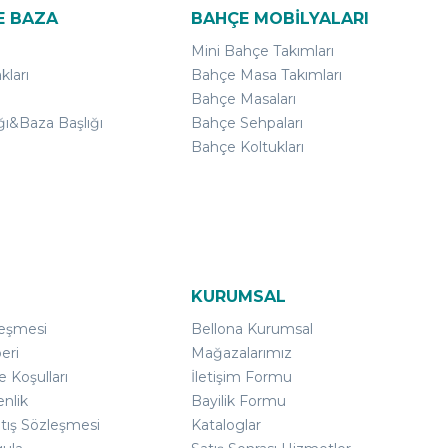
E BAZA
BAHÇE MOBİLYALARI
Mini Bahçe Takımları
kları
Bahçe Masa Takımları
Bahçe Masaları
ğı&Baza Başlığı
Bahçe Sehpaları
Bahçe Koltukları
KURUMSAL
leşmesi
Bellona Kurumsal
eri
Mağazalarımız
e Koşulları
İletişim Formu
enlik
Bayilik Formu
atış Sözleşmesi
Kataloglar