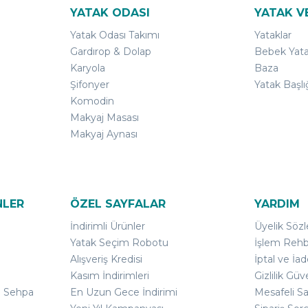
YATAK ODASI
YATAK V
Yatak Odası Takımı
Yataklar
Gardırop & Dolap
Bebek Yata
Karyola
Baza
Şifonyer
Yatak Başlı
Komodin
Makyaj Masası
Makyaj Aynası
NLER
ÖZEL SAYFALAR
YARDIM
İndirimli Ürünler
Üyelik Söz
Yatak Seçim Robotu
İşlem Rehb
Alışveriş Kredisi
İptal ve İad
Kasım İndirimleri
Gizlilik Güv
ı Sehpa
En Uzun Gece İndirimi
Mesafeli S