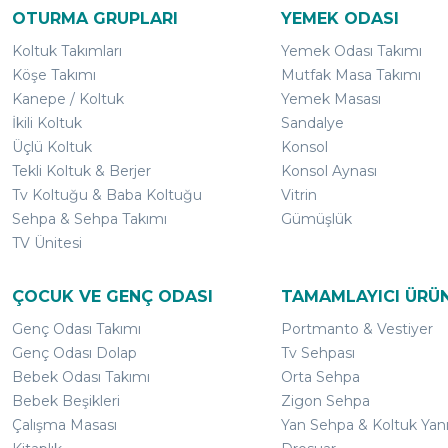
OTURMA GRUPLARI
YEMEK ODASI
Koltuk Takımları
Yemek Odası Takımı
Köşe Takımı
Mutfak Masa Takımı
Kanepe / Koltuk
Yemek Masası
İkili Koltuk
Sandalye
Üçlü Koltuk
Konsol
Tekli Koltuk & Berjer
Konsol Aynası
Tv Koltuğu & Baba Koltuğu
Vitrin
Sehpa & Sehpa Takımı
Gümüşlük
TV Ünitesi
ÇOCUK VE GENÇ ODASI
TAMAMLAYICI ÜRÜ
Genç Odası Takımı
Portmanto & Vestiyer
Genç Odası Dolap
Tv Sehpası
Bebek Odası Takımı
Orta Sehpa
Bebek Beşikleri
Zigon Sehpa
Çalışma Masası
Yan Sehpa & Koltuk Yan