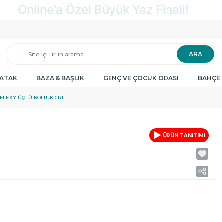
ARA
YATAK
BAZA & BAŞLIK
GENÇ VE ÇOCUK ODASI
BAHÇE 
FLEXY ÜÇLÜ KOLTUK GRI
ÜRÜN TANITIMI