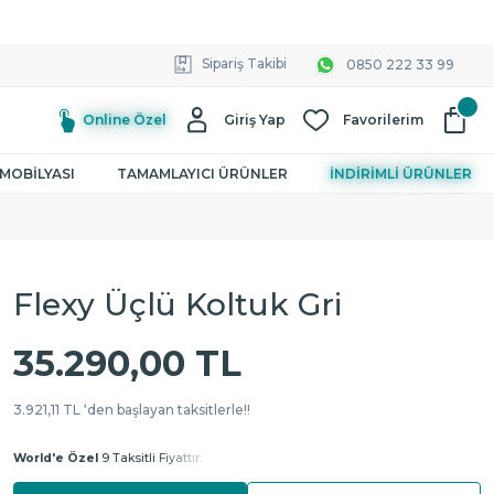
Sipariş Takibi
0850 222 33 99
Online Özel
Giriş Yap
Favorilerim
MOBİLYASI
TAMAMLAYICI ÜRÜNLER
İNDİRİMLİ ÜRÜNLER
Flexy Üçlü Koltuk Gri
35.290,00 TL
3.921,11 TL ‘den başlayan taksitlerle!!
World'e Özel
9 Taksitli Fiyattır.