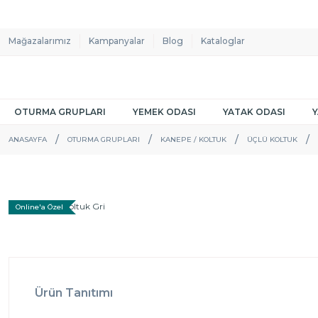
Mağazalarımız
Kampanyalar
Blog
Kataloglar
OTURMA GRUPLARI
YEMEK ODASI
YATAK ODASI
ANASAYFA
OTURMA GRUPLARI
KANEPE / KOLTUK
ÜÇLÜ KOLTUK
Online'a Özel
Ürün Tanıtımı