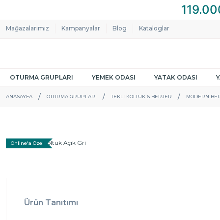
Mağazalarımız
Kampanyalar
Blog
Kataloglar
OTURMA GRUPLARI
YEMEK ODASI
YATAK ODASI
ANASAYFA
OTURMA GRUPLARI
TEKLI KOLTUK & BERJER
MODERN BE
Online'a Özel
Ürün Tanıtımı