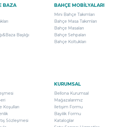
E BAZA
BAHÇE MOBİLYALARI
Mini Bahçe Takımları
kları
Bahçe Masa Takımları
Bahçe Masaları
ğı&Baza Başlığı
Bahçe Sehpaları
Bahçe Koltukları
KURUMSAL
leşmesi
Bellona Kurumsal
eri
Mağazalarımız
e Koşulları
İletişim Formu
enlik
Bayilik Formu
atış Sözleşmesi
Kataloglar