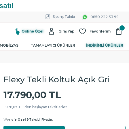
Sipariş Takibi
0850 222 33 99
Online Özel
Giriş Yap
Favorilerim
MOBİLYASI
TAMAMLAYICI ÜRÜNLER
İNDİRİMLİ ÜRÜNLER
Flexy Tekli Koltuk Açık Gri
17.790,00 TL
1.976,67 TL ‘den başlayan taksitlerle!!
World'e Özel
9 Taksitli Fiyattır.