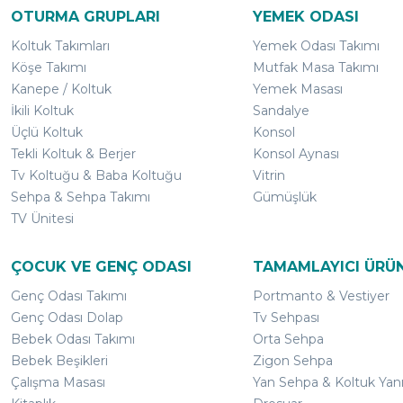
OTURMA GRUPLARI
YEMEK ODASI
Koltuk Takımları
Yemek Odası Takımı
Köşe Takımı
Mutfak Masa Takımı
Kanepe / Koltuk
Yemek Masası
İkili Koltuk
Sandalye
Üçlü Koltuk
Konsol
Tekli Koltuk & Berjer
Konsol Aynası
Tv Koltuğu & Baba Koltuğu
Vitrin
Sehpa & Sehpa Takımı
Gümüşlük
TV Ünitesi
ÇOCUK VE GENÇ ODASI
TAMAMLAYICI ÜRÜ
Genç Odası Takımı
Portmanto & Vestiyer
Genç Odası Dolap
Tv Sehpası
Bebek Odası Takımı
Orta Sehpa
Bebek Beşikleri
Zigon Sehpa
Çalışma Masası
Yan Sehpa & Koltuk Yan