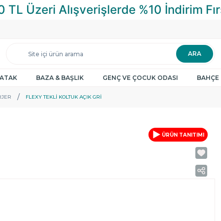
ARA
YATAK
BAZA & BAŞLIK
GENÇ VE ÇOCUK ODASI
BAHÇE 
RJER
FLEXY TEKLI KOLTUK AÇIK GRI
ÜRÜN TANITIMI