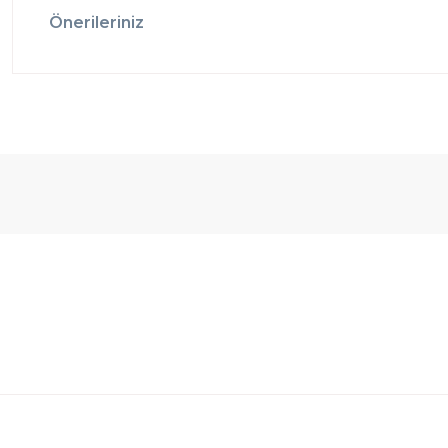
Önerileriniz
Ücretsiz
Randevulu
2
Teslimat
Teslimat
G