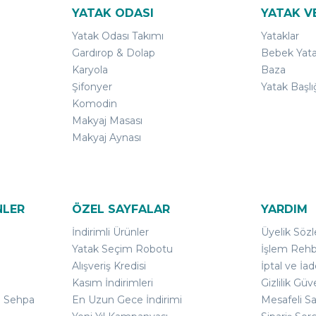
YATAK ODASI
YATAK V
Yatak Odası Takımı
Yataklar
Gardırop & Dolap
Bebek Yata
Karyola
Baza
Şifonyer
Yatak Başlı
Komodin
Makyaj Masası
Makyaj Aynası
NLER
ÖZEL SAYFALAR
YARDIM
İndirimli Ürünler
Üyelik Söz
Yatak Seçim Robotu
İşlem Rehb
Alışveriş Kredisi
İptal ve İad
Kasım İndirimleri
Gizlilik Güv
ı Sehpa
En Uzun Gece İndirimi
Mesafeli S