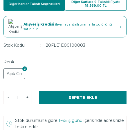
Diğer Kartlara 9 Taksitli Fiyatı:
Diğer Kartlar Taksit Seçenekleri
19.569,00 TL
Alışveriş Kredisi
ile en avantajlı oranlarla bu ürünü
›
satın alın!
Stok Kodu
20FLE1E00100003
Renk
Açık Gri
-
+
SEPETE EKLE
Stok durumuna göre
1-45 iş günü
içerisinde adresinize
teslim edilir