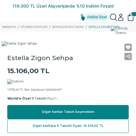
Online Özel
ANASAYFA
OTURMA GRUPLARI
SEHPA & SEHPA TAKIMI
ESTELLA ZIGON SEHPA
Estella Zigon Sehpa
15.106,00 TL
1.678,44 TL ‘den başlayan taksitlerle!!
World'e Özel
9 Taksitli Fiyattır.
Diğer Kartlar Taksit Seçenekleri
Diğer Kartlara 9 Taksitli Fiyatı: 16.616,60 TL