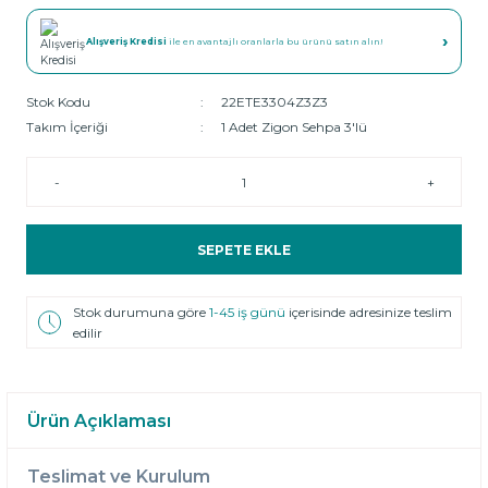
›
Alışveriş Kredisi
ile en avantajlı oranlarla bu ürünü satın alın!
Stok Kodu
22ETE3304Z3Z3
Takım İçeriği
1 Adet Zigon Sehpa 3'lü
-
+
SEPETE EKLE
Stok durumuna göre
1-45 iş günü
içerisinde adresinize teslim
edilir
Ürün Açıklaması
Teslimat ve Kurulum