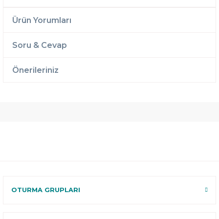
Ürün Yorumları
Soru & Cevap
Önerileriniz
Ücretsiz
Randevulu
2 Yıl
Teslimat
Teslimat
Garantili
Ücretsiz
B-Sleep
Kurulum
Select ile
120 Gün
Deneme
OTURMA GRUPLARI