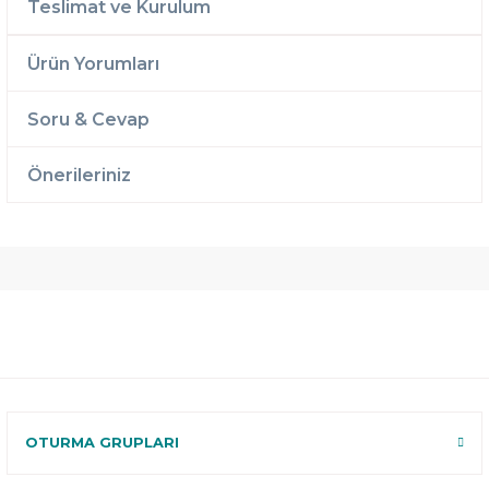
Teslimat ve Kurulum
Ürün Yorumları
Soru & Cevap
Önerileriniz
Ücretsiz
Randevulu
2 Yıl
Teslimat
Teslimat
Garantili
Ücretsiz
B-Sleep
Kurulum
Select ile
120 Gün
Deneme
OTURMA GRUPLARI