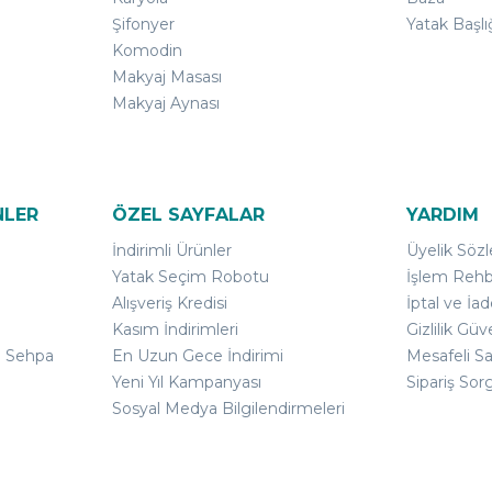
Şifonyer
Yatak Başlı
Komodin
Makyaj Masası
Makyaj Aynası
NLER
ÖZEL SAYFALAR
YARDIM
İndirimli Ürünler
Üyelik Söz
Yatak Seçim Robotu
İşlem Rehb
Alışveriş Kredisi
İptal ve İad
Kasım İndirimleri
Gizlilik Güv
ı Sehpa
En Uzun Gece İndirimi
Mesafeli S
Yeni Yıl Kampanyası
Sipariş Sor
Sosyal Medya Bilgilendirmeleri