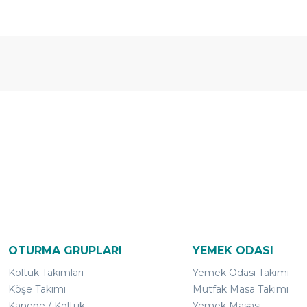
Ücretsiz
Randevulu
2
Teslimat
Teslimat
G
OTURMA GRUPLARI
YEMEK ODASI
Koltuk Takımları
Yemek Odası Takımı
Köşe Takımı
Mutfak Masa Takımı
Kanepe / Koltuk
Yemek Masası