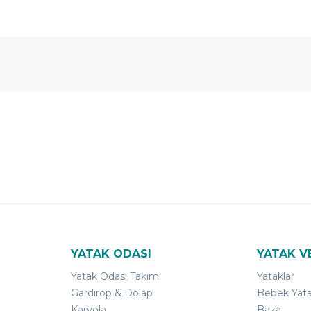
 Yıl
Ücretsiz
B-Sleep
arantili
Kurulum
Select ile
120 Gün
Deneme
YATAK ODASI
YATAK V
Yatak Odası Takımı
Yataklar
Gardırop & Dolap
Bebek Yata
Karyola
Baza