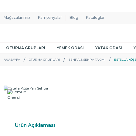
Mağazalarımız
Kampanyalar
Blog
Kataloglar
OTURMA GRUPLARI
YEMEK ODASI
YATAK ODASI
ANASAYFA
OTURMA GRUPLARI
SEHPA & SEHPA TAKIMI
ESTELLA KÖŞ
Ürün Açıklaması