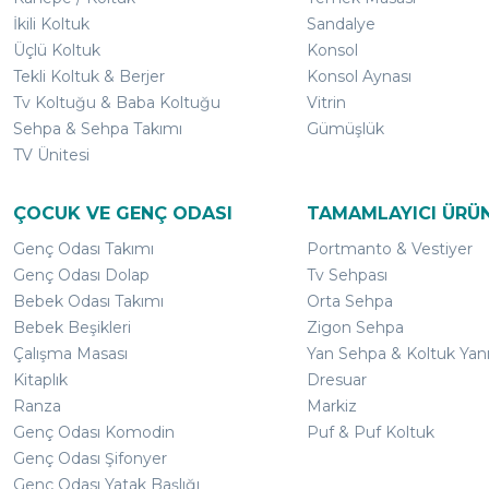
İkili Koltuk
Sandalye
Üçlü Koltuk
Konsol
Tekli Koltuk & Berjer
Konsol Aynası
Tv Koltuğu & Baba Koltuğu
Vitrin
Sehpa & Sehpa Takımı
Gümüşlük
TV Ünitesi
ÇOCUK VE GENÇ ODASI
TAMAMLAYICI ÜRÜ
Genç Odası Takımı
Portmanto & Vestiyer
Genç Odası Dolap
Tv Sehpası
Bebek Odası Takımı
Orta Sehpa
Bebek Beşikleri
Zigon Sehpa
Çalışma Masası
Yan Sehpa & Koltuk Yan
Kitaplık
Dresuar
Ranza
Markiz
Genç Odası Komodin
Puf & Puf Koltuk
Genç Odası Şifonyer
Genç Odası Yatak Başlığı