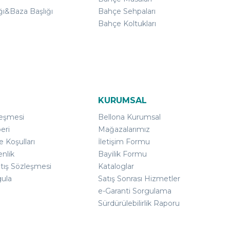
ğı&Baza Başlığı
Bahçe Sehpaları
Bahçe Koltukları
KURUMSAL
leşmesi
Bellona Kurumsal
eri
Mağazalarımız
e Koşulları
İletişim Formu
enlik
Bayilik Formu
atış Sözleşmesi
Kataloglar
gula
Satış Sonrası Hizmetler
e-Garanti Sorgulama
Sürdürülebilirlik Raporu