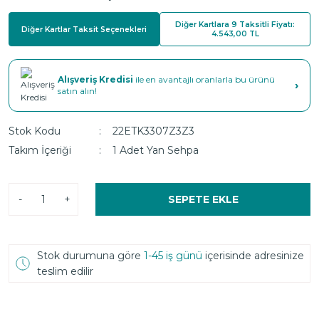
Diğer Kartlara 9 Taksitli Fiyatı:
Diğer Kartlar Taksit Seçenekleri
4.543,00 TL
Alışveriş Kredisi
ile en avantajlı oranlarla bu ürünü
›
satın alın!
Stok Kodu
22ETK3307Z3Z3
Takım İçeriği
1 Adet Yan Sehpa
-
+
SEPETE EKLE
Stok durumuna göre
1-45 iş günü
içerisinde adresinize
teslim edilir