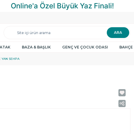
ARA
YATAK
BAZA & BAŞLIK
GENÇ VE ÇOCUK ODASI
BAHÇE 
E YAN SEHPA