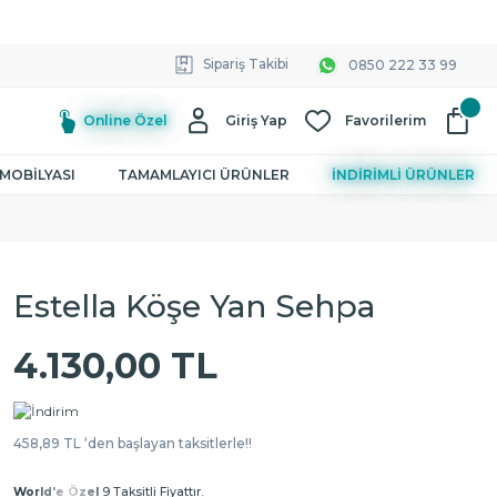
Sipariş Takibi
0850 222 33 99
Online Özel
Giriş Yap
Favorilerim
MOBİLYASI
TAMAMLAYICI ÜRÜNLER
İNDİRİMLİ ÜRÜNLER
Estella Köşe Yan Sehpa
4.130,00 TL
458,89 TL ‘den başlayan taksitlerle!!
World'e Özel
9 Taksitli Fiyattır.