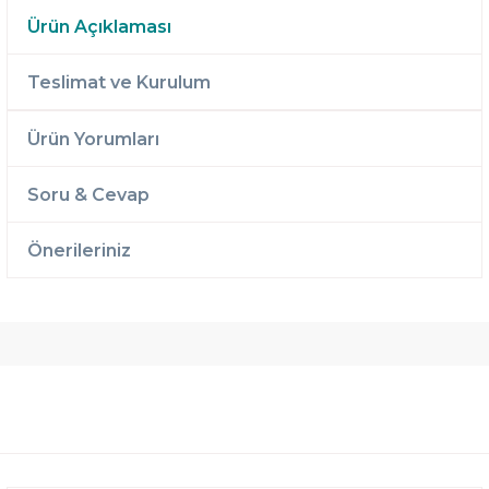
Ürün Açıklaması
Teslimat ve Kurulum
Ürün Yorumları
Soru & Cevap
Önerileriniz
Ücretsiz
Randevulu
2 Yıl
Teslimat
Teslimat
Garantili
Ücretsiz
B-Sleep
Kurulum
Select ile
120 Gün
Deneme