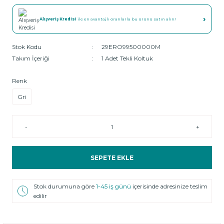
›
Alışveriş Kredisi
ile en avantajlı oranlarla bu ürünü satın alın!
Stok Kodu
29ERO99500000M
Takım İçeriği
1 Adet Tekli Koltuk
Renk
Gri
-
+
SEPETE EKLE
Stok durumuna göre
1-45 iş günü
içerisinde adresinize teslim
edilir