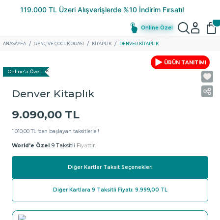
Online Özel
ANASAYFA
GENÇ VE ÇOCUK ODASI
KITAPLIK
DENVER KITAPLIK
ÜRÜN TANITIMI
Online'a Özel
Denver Kitaplık
9.090,00 TL
1.010,00 TL ‘den başlayan taksitlerle!!
World'e Özel
9 Taksitli Fiyattır.
Diğer Kartlar Taksit Seçenekleri
Diğer Kartlara 9 Taksitli Fiyatı: 9.999,00 TL