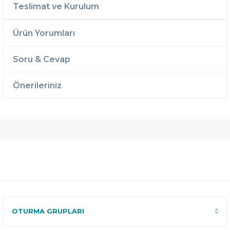
Teslimat ve Kurulum
Ürün Yorumları
Soru & Cevap
Önerileriniz
Ücretsiz
Randevulu
2 Yıl
Teslimat
Teslimat
Garantili
Ücretsiz
B-Sleep
Kurulum
Select ile
120 Gün
Deneme
OTURMA GRUPLARI