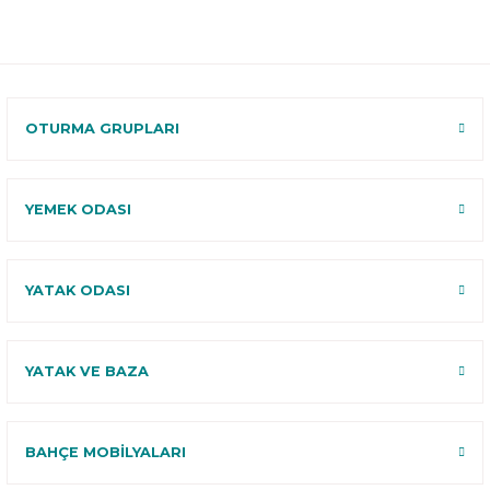
Ücretsiz
B-Sleep
Kurulum
Select ile
120 Gün
Deneme
OTURMA GRUPLARI
YEMEK ODASI
YATAK ODASI
YATAK VE BAZA
BAHÇE MOBİLYALARI