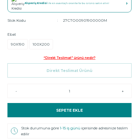
›
Alışveriş Kredisi
ile en avantajlı oranlarla bu ürünü satın alın!
Stok Kodu
27CTO00901900000M
Ebat
90X190
100X200
“Direkt Teslimat” ürünü nedir?
Direkt Teslimat Ürünü
-
+
SEPETE EKLE
Stok durumuna göre
1-15 iş günü
içerisinde adresinize teslim
edilir