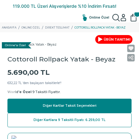
Online Özel
ANASAYFA
ONLINE ÖZEL
DIREKT TESLIMAT
COTTOROLL ROLLPACK YATAK - BEYAZ
ÜRÜN TANITIMI
Online'a Özel
Cottoroll Rollpack Yatak - Beyaz
5.690,00 TL
632,22 TL ‘den başlayan taksitlerle!!
World'e Özel
9 Taksitli Fiyattır.
Diğer Kartlar Taksit Seçenekleri
Diğer Kartlara 9 Taksitli Fiyatı: 6.259,00 TL