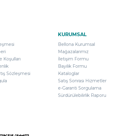
KURUMSAL
leşmesi
Bellona Kurumsal
eri
Mağazalarımız
e Koşulları
İletişim Formu
enlik
Bayilik Formu
atış Sözleşmesi
Kataloglar
gula
Satış Sonrası Hizmetler
e-Garanti Sorgulama
Sürdürülebilirlik Raporu