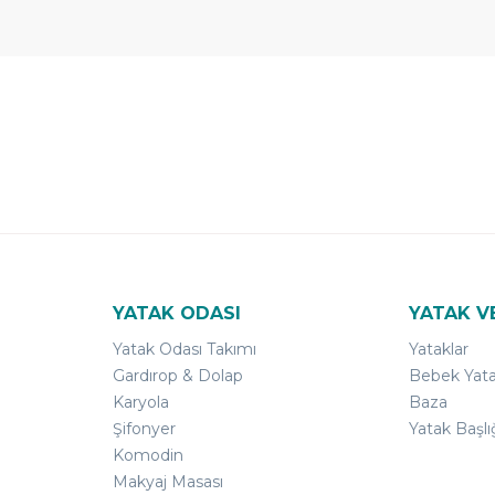
 Yıl
Ücretsiz
B-Sleep
arantili
Kurulum
Select ile
120 Gün
Deneme
YATAK ODASI
YATAK V
Yatak Odası Takımı
Yataklar
Gardırop & Dolap
Bebek Yata
Karyola
Baza
Şifonyer
Yatak Başlı
Komodin
Makyaj Masası