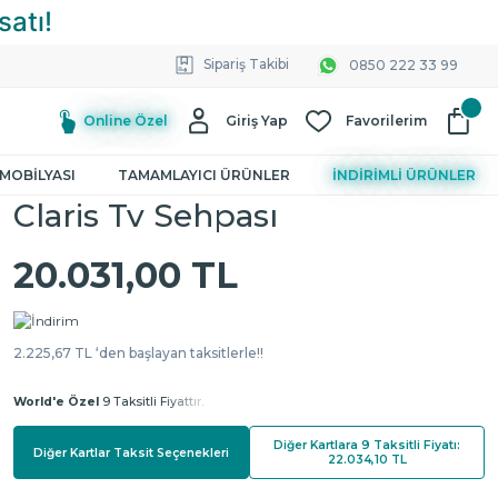
Sipariş Takibi
0850 222 33 99
Online Özel
Giriş Yap
Favorilerim
MOBİLYASI
TAMAMLAYICI ÜRÜNLER
İNDİRİMLİ ÜRÜNLER
Claris Tv Sehpası
20.031,00 TL
2.225,67 TL ‘den başlayan taksitlerle!!
World'e Özel
9 Taksitli Fiyattır.
Diğer Kartlara 9 Taksitli Fiyatı:
Diğer Kartlar Taksit Seçenekleri
22.034,10 TL