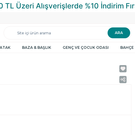
ARA
YATAK
BAZA & BAŞLIK
GENÇ VE ÇOCUK ODASI
BAHÇE 