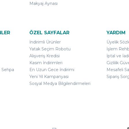
Makyaj Aynası
NLER
ÖZEL SAYFALAR
YARDIM
İndirimli Ürünler
Üyelik Söz
Yatak Seçim Robotu
İşlem Rehb
Alışveriş Kredisi
İptal ve İad
Kasım İndirimleri
Gizlilik Güv
ı Sehpa
En Uzun Gece İndirimi
Mesafeli S
Yeni Yıl Kampanyası
Sipariş Sor
Sosyal Medya Bilgilendirmeleri