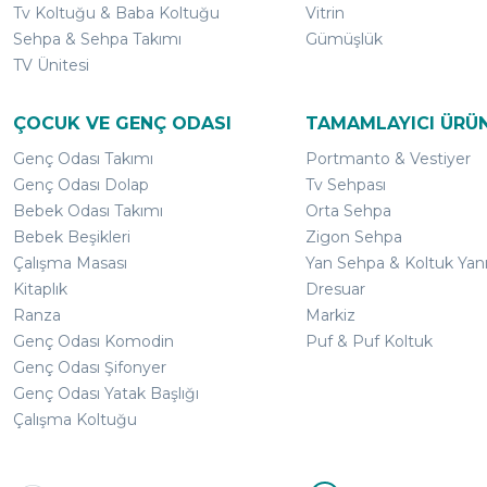
Tv Koltuğu & Baba Koltuğu
Vitrin
Sehpa & Sehpa Takımı
Gümüşlük
TV Ünitesi
ÇOCUK VE GENÇ ODASI
TAMAMLAYICI ÜRÜ
Genç Odası Takımı
Portmanto & Vestiyer
Genç Odası Dolap
Tv Sehpası
Bebek Odası Takımı
Orta Sehpa
Bebek Beşikleri
Zigon Sehpa
Çalışma Masası
Yan Sehpa & Koltuk Yan
Kitaplık
Dresuar
Ranza
Markiz
Genç Odası Komodin
Puf & Puf Koltuk
Genç Odası Şifonyer
Genç Odası Yatak Başlığı
Çalışma Koltuğu