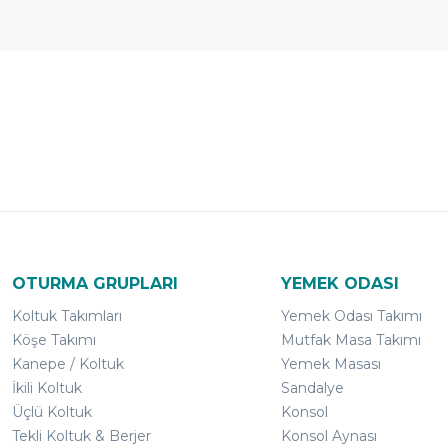
Ücretsiz
Randevulu
2
Teslimat
Teslimat
G
OTURMA GRUPLARI
YEMEK ODASI
Koltuk Takımları
Yemek Odası Takımı
Köşe Takımı
Mutfak Masa Takımı
Kanepe / Koltuk
Yemek Masası
İkili Koltuk
Sandalye
Üçlü Koltuk
Konsol
Tekli Koltuk & Berjer
Konsol Aynası