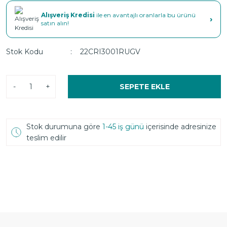
Alışveriş Kredisi
ile en avantajlı oranlarla bu ürünü
›
satın alın!
Stok Kodu
22CRI3001RUGV
-
+
SEPETE EKLE
Stok durumuna göre
1-45 iş günü
içerisinde adresinize
teslim edilir