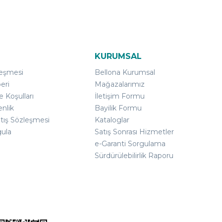
KURUMSAL
leşmesi
Bellona Kurumsal
eri
Mağazalarımız
e Koşulları
İletişim Formu
enlik
Bayilik Formu
atış Sözleşmesi
Kataloglar
gula
Satış Sonrası Hizmetler
e-Garanti Sorgulama
Sürdürülebilirlik Raporu