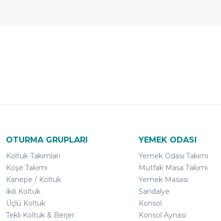
Ücretsiz
Randevulu
2
Teslimat
Teslimat
G
OTURMA GRUPLARI
YEMEK ODASI
Koltuk Takımları
Yemek Odası Takımı
Köşe Takımı
Mutfak Masa Takımı
Kanepe / Koltuk
Yemek Masası
İkili Koltuk
Sandalye
Üçlü Koltuk
Konsol
Tekli Koltuk & Berjer
Konsol Aynası