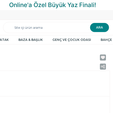
ARA
YATAK
BAZA & BAŞLIK
GENÇ VE ÇOCUK ODASI
BAHÇE 