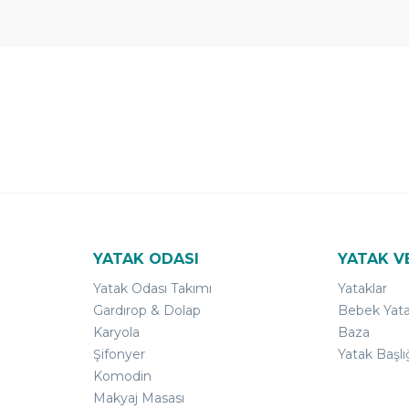
 Yıl
Ücretsiz
B-Sleep
arantili
Kurulum
Select ile
120 Gün
Deneme
YATAK ODASI
YATAK V
Yatak Odası Takımı
Yataklar
Gardırop & Dolap
Bebek Yata
Karyola
Baza
Şifonyer
Yatak Başlı
Komodin
Makyaj Masası