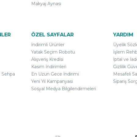
Makyaj Aynası
NLER
ÖZEL SAYFALAR
YARDIM
İndirimli Ürünler
Üyelik Söz
Yatak Seçim Robotu
İşlem Rehb
Alışveriş Kredisi
İptal ve İad
Kasım İndirimleri
Gizlilik Güv
ı Sehpa
En Uzun Gece İndirimi
Mesafeli S
Yeni Yıl Kampanyası
Sipariş Sor
Sosyal Medya Bilgilendirmeleri