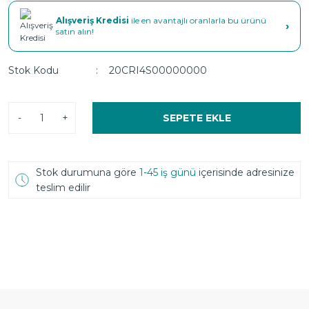
Alışveriş Kredisi
ile en avantajlı oranlarla bu ürünü
›
satın alın!
Stok Kodu
20CRI4S00000000
-
+
SEPETE EKLE
Stok durumuna göre
1-45 iş günü
içerisinde adresinize
teslim edilir