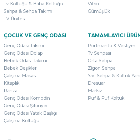
Tv Koltuğu & Baba Koltuğu
Vitrin
Sehpa & Sehpa Takımı
Gümüşlük
TV Ünitesi
ÇOCUK VE GENÇ ODASI
TAMAMLAYICI ÜRÜ
Genç Odası Takımı
Portmanto & Vestiyer
Genç Odası Dolap
Tv Sehpası
Bebek Odası Takımı
Orta Sehpa
Bebek Beşikleri
Zigon Sehpa
Çalışma Masası
Yan Sehpa & Koltuk Yan
Kitaplık
Dresuar
Ranza
Markiz
Genç Odası Komodin
Puf & Puf Koltuk
Genç Odası Şifonyer
Genç Odası Yatak Başlığı
Çalışma Koltuğu