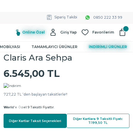
Sipariş Takibi
0850 222 33 99
Online Özel
Giriş Yap
Favorilerim
MOBİLYASI
TAMAMLAYICI ÜRÜNLER
İNDİRİMLİ ÜRÜNLER
Claris Ara Sehpa
6.545,00 TL
727,22 TL ‘den başlayan taksitlerle!!
World'e Özel
9 Taksitli Fiyattır.
Diğer Kartlara 9 Taksitli Fiyatı:
Diğer Kartlar Taksit Seçenekleri
7.199,50 TL