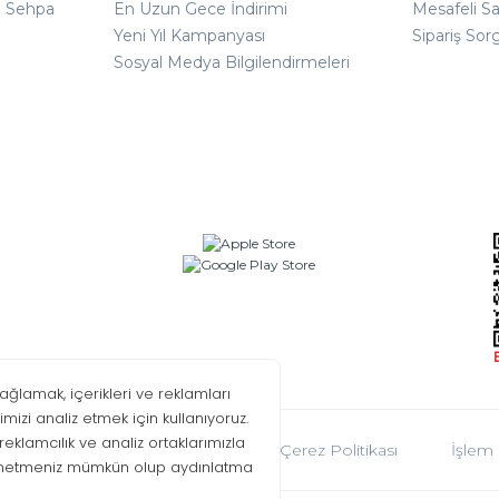
ı Sehpa
En Uzun Gece İndirimi
Mesafeli S
Yeni Yıl Kampanyası
Sipariş Sor
Sosyal Medya Bilgilendirmeleri
oplumu Hizmetleri
KVKK
Çerez Politikası
İşlem