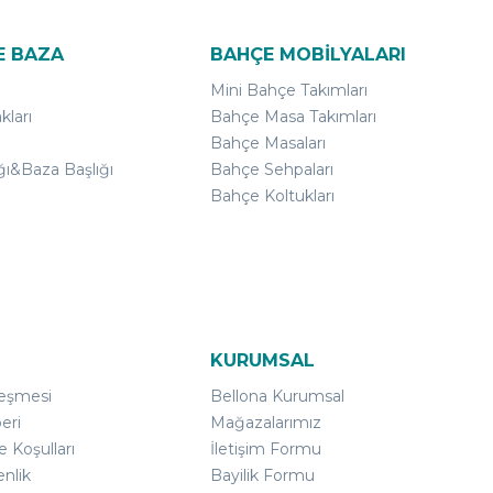
E BAZA
BAHÇE MOBİLYALARI
Mini Bahçe Takımları
kları
Bahçe Masa Takımları
Bahçe Masaları
ğı&Baza Başlığı
Bahçe Sehpaları
Bahçe Koltukları
KURUMSAL
leşmesi
Bellona Kurumsal
eri
Mağazalarımız
e Koşulları
İletişim Formu
enlik
Bayilik Formu