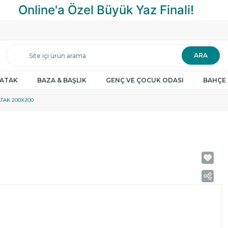
ARA
YATAK
BAZA & BAŞLIK
GENÇ VE ÇOCUK ODASI
BAHÇE 
TAK 200X200