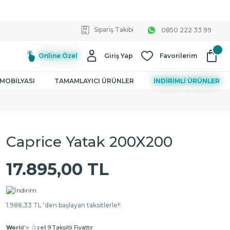
Sipariş Takibi
0850 222 33 99
Online Özel
Giriş Yap
Favorilerim
MOBİLYASI
TAMAMLAYICI ÜRÜNLER
İNDİRİMLİ ÜRÜNLER
Caprice Yatak 200X200
17.895,00 TL
1.988,33 TL ‘den başlayan taksitlerle!!
World'e Özel
9 Taksitli Fiyattır.