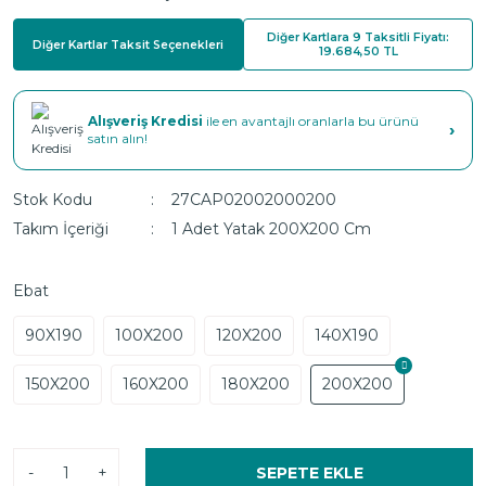
Diğer Kartlara 9 Taksitli Fiyatı:
Diğer Kartlar Taksit Seçenekleri
19.684,50 TL
Alışveriş Kredisi
ile en avantajlı oranlarla bu ürünü
›
satın alın!
Stok Kodu
27CAP02002000200
Takım İçeriği
1 Adet Yatak 200X200 Cm
Ebat
90X190
100X200
120X200
140X190
150X200
160X200
180X200
200X200
-
+
SEPETE EKLE