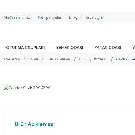
Mağazalarımız
Kampanyalar
Blog
Kataloglar
OTURMA GRUPLARI
YEMEK ODASI
YATAK ODASI
ANASAYFA
YATAK
TÜM YATAKLAR
ÇIFT KIŞILIK YATAK
CAPRICE YA
Ürün Açıklaması