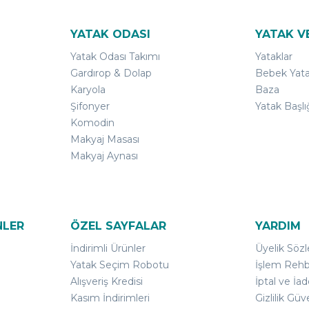
YATAK ODASI
YATAK V
Yatak Odası Takımı
Yataklar
Gardırop & Dolap
Bebek Yata
Karyola
Baza
Şifonyer
Yatak Başlı
Komodin
Makyaj Masası
Makyaj Aynası
NLER
ÖZEL SAYFALAR
YARDIM
İndirimli Ürünler
Üyelik Söz
Yatak Seçim Robotu
İşlem Rehb
Alışveriş Kredisi
İptal ve İad
Kasım İndirimleri
Gizlilik Güv