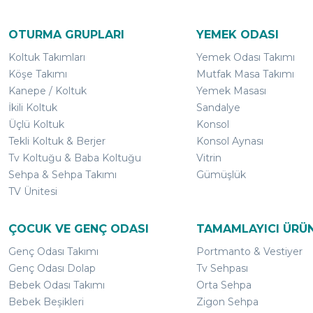
OTURMA GRUPLARI
YEMEK ODASI
Koltuk Takımları
Yemek Odası Takımı
Köşe Takımı
Mutfak Masa Takımı
Kanepe / Koltuk
Yemek Masası
İkili Koltuk
Sandalye
Üçlü Koltuk
Konsol
Tekli Koltuk & Berjer
Konsol Aynası
Tv Koltuğu & Baba Koltuğu
Vitrin
Sehpa & Sehpa Takımı
Gümüşlük
TV Ünitesi
ÇOCUK VE GENÇ ODASI
TAMAMLAYICI ÜRÜ
Genç Odası Takımı
Portmanto & Vestiyer
Genç Odası Dolap
Tv Sehpası
Bebek Odası Takımı
Orta Sehpa
Bebek Beşikleri
Zigon Sehpa