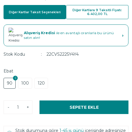
Diğer Kartlara 9 Taksitli Fiyatı:
Diğer Kartlar Taksit Seçenekleri
6.402,00 TL
Alışveriş Kredisi
ile en avantajlı oranlarla bu ürünü
›
satın alın!
Stok Kodu
22CVS2225Y4Y4
Ebat
90
100
120
-
+
SEPETE EKLE
Stok durumuna göre
1-45 iş günü
içerisinde adresinize