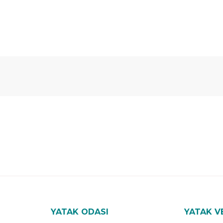
 Yıl
Ücretsiz
B-Sleep
arantili
Kurulum
Select ile
120 Gün
Deneme
YATAK ODASI
YATAK V