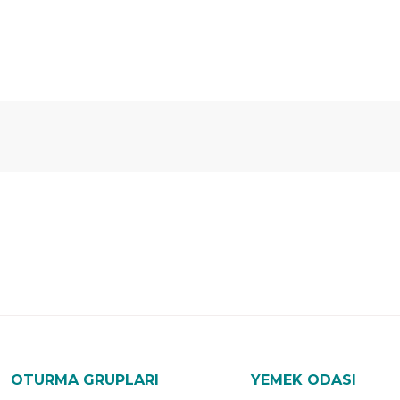
Ücretsiz
Randevulu
2
Teslimat
Teslimat
G
OTURMA GRUPLARI
YEMEK ODASI