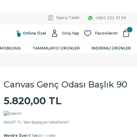
Sipariş Takibi
0850 222 33 99
Online Özel
Giriş Yap
Favorilerim
MOBİLYASI
TAMAMLAYICI ÜRÜNLER
İNDİRİMLİ ÜRÜNLER
Canvas Genç Odası Başlık 90
5.820,00 TL
646,67 TL ‘den başlayan taksitlerle!!
World'e Özel
9 Taksitli Fiyattır.