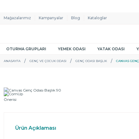
Mağazalarımız
Kampanyalar
Blog
Kataloglar
OTURMA GRUPLARI
YEMEK ODASI
YATAK ODASI
ANASAYFA
GENÇ VE ÇOCUK ODASI
GENÇ ODASI BAŞLIK
CANVAS GENÇ 
Ürün Açıklaması