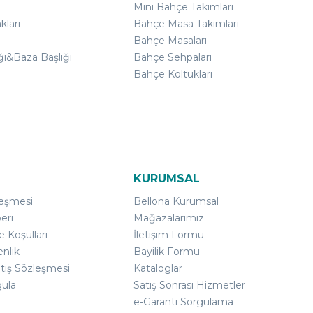
Mini Bahçe Takımları
kları
Bahçe Masa Takımları
Bahçe Masaları
ğı&Baza Başlığı
Bahçe Sehpaları
Bahçe Koltukları
KURUMSAL
leşmesi
Bellona Kurumsal
eri
Mağazalarımız
e Koşulları
İletişim Formu
enlik
Bayilik Formu
atış Sözleşmesi
Kataloglar
gula
Satış Sonrası Hizmetler
e-Garanti Sorgulama