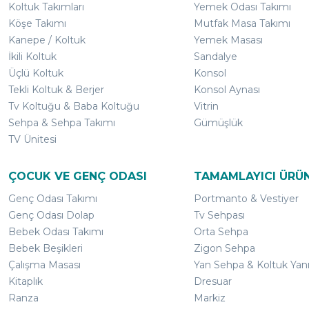
Koltuk Takımları
Yemek Odası Takımı
Köşe Takımı
Mutfak Masa Takımı
Kanepe / Koltuk
Yemek Masası
İkili Koltuk
Sandalye
Üçlü Koltuk
Konsol
Tekli Koltuk & Berjer
Konsol Aynası
Tv Koltuğu & Baba Koltuğu
Vitrin
Sehpa & Sehpa Takımı
Gümüşlük
TV Ünitesi
ÇOCUK VE GENÇ ODASI
TAMAMLAYICI ÜRÜ
Genç Odası Takımı
Portmanto & Vestiyer
Genç Odası Dolap
Tv Sehpası
Bebek Odası Takımı
Orta Sehpa
Bebek Beşikleri
Zigon Sehpa
Çalışma Masası
Yan Sehpa & Koltuk Yan
Kitaplık
Dresuar
Ranza
Markiz