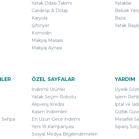
Yatak Odası Takımı
Yataklar
Gardırop & Dolap
Bebek Yata
Karyola
Baza
Şifonyer
Yatak Başlı
Komodin
Makyaj Masası
Makyaj Aynası
NLER
ÖZEL SAYFALAR
YARDIM
İndirimli Ürünler
Üyelik Söz
Yatak Seçim Robotu
İşlem Rehb
Alışveriş Kredisi
İptal ve İad
Kasım İndirimleri
Gizlilik Güv
ı Sehpa
En Uzun Gece İndirimi
Mesafeli S
Yeni Yıl Kampanyası
Sipariş Sor
Sosyal Medya Bilgilendirmeleri