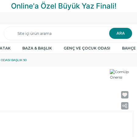
ARA
YATAK
BAZA & BAŞLIK
GENÇ VE ÇOCUK ODASI
BAHÇE 
ODASI BAŞLIK 90