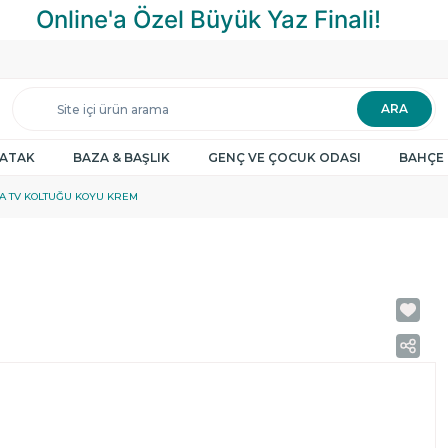
ARA
YATAK
BAZA & BAŞLIK
GENÇ VE ÇOCUK ODASI
BAHÇE 
A TV KOLTUĞU KOYU KREM