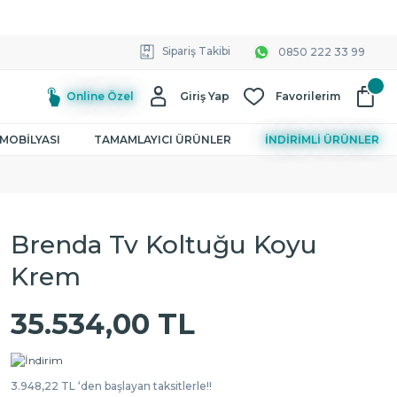
Sipariş Takibi
0850 222 33 99
Online Özel
Giriş Yap
Favorilerim
MOBİLYASI
TAMAMLAYICI ÜRÜNLER
İNDİRİMLİ ÜRÜNLER
Brenda Tv Koltuğu Koyu
Krem
35.534,00 TL
3.948,22 TL ‘den başlayan taksitlerle!!