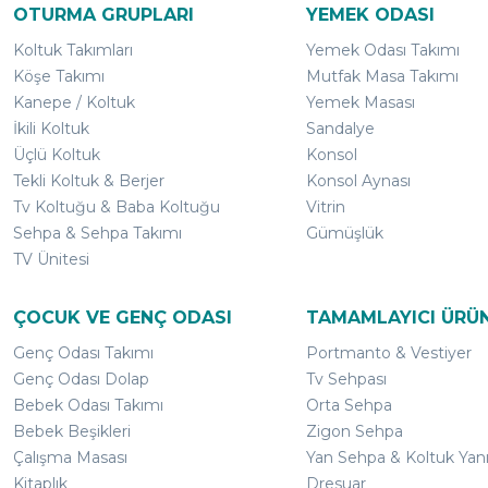
OTURMA GRUPLARI
YEMEK ODASI
Koltuk Takımları
Yemek Odası Takımı
Köşe Takımı
Mutfak Masa Takımı
Kanepe / Koltuk
Yemek Masası
İkili Koltuk
Sandalye
Üçlü Koltuk
Konsol
Tekli Koltuk & Berjer
Konsol Aynası
Tv Koltuğu & Baba Koltuğu
Vitrin
Sehpa & Sehpa Takımı
Gümüşlük
TV Ünitesi
ÇOCUK VE GENÇ ODASI
TAMAMLAYICI ÜRÜ
Genç Odası Takımı
Portmanto & Vestiyer
Genç Odası Dolap
Tv Sehpası
Bebek Odası Takımı
Orta Sehpa
Bebek Beşikleri
Zigon Sehpa
Çalışma Masası
Yan Sehpa & Koltuk Yan
Kitaplık
Dresuar