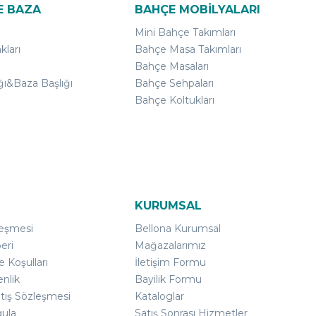
E BAZA
BAHÇE MOBİLYALARI
Mini Bahçe Takımları
kları
Bahçe Masa Takımları
Bahçe Masaları
ğı&Baza Başlığı
Bahçe Sehpaları
Bahçe Koltukları
KURUMSAL
leşmesi
Bellona Kurumsal
eri
Mağazalarımız
e Koşulları
İletişim Formu
enlik
Bayilik Formu
atış Sözleşmesi
Kataloglar
gula
Satış Sonrası Hizmetler