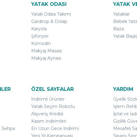
YATAK ODASI
YATAK V
Yatak Odası Takımı
Yataklar
Gardırop & Dolap
Bebek Yata
Karyola
Baza
Şifonyer
Yatak Başlı
Komodin
Makyaj Masası
Makyaj Aynası
NLER
ÖZEL SAYFALAR
YARDIM
İndirimli Ürünler
Üyelik Söz
Yatak Seçim Robotu
İşlem Rehb
Alışveriş Kredisi
İptal ve İad
Kasım İndirimleri
Gizlilik Güv
ı Sehpa
En Uzun Gece İndirimi
Mesafeli S
Yeni Yıl Kampanyası
Sipariş Sor