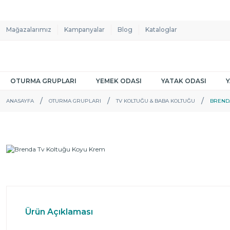
Mağazalarımız
Kampanyalar
Blog
Kataloglar
OTURMA GRUPLARI
YEMEK ODASI
YATAK ODASI
ANASAYFA
OTURMA GRUPLARI
TV KOLTUĞU & BABA KOLTUĞU
BREND
Ürün Açıklaması