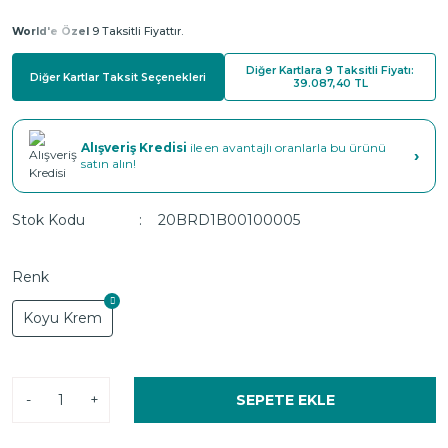
World'e Özel
9 Taksitli Fiyattır.
Diğer Kartlara 9 Taksitli Fiyatı:
Diğer Kartlar Taksit Seçenekleri
39.087,40 TL
Alışveriş Kredisi
ile en avantajlı oranlarla bu ürünü
›
satın alın!
Stok Kodu
20BRD1B00100005
Renk
Koyu Krem
-
+
SEPETE EKLE