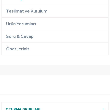
Teslimat ve Kurulum
Ürün Yorumları
Soru & Cevap
Önerileriniz
Ücretsiz
Randevulu
2 Yıl
Teslimat
Teslimat
Garantili
Ücretsiz
B-Sleep
Kurulum
Select ile
120 Gün
Deneme
OTURMA GRUPLARI