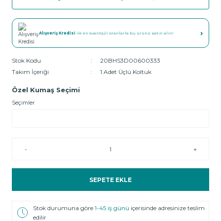
›
Alışveriş Kredisi
ile en avantajlı oranlarla bu ürünü satın alın!
Stok Kodu
20BHS3D00600333
Takım İçeriği
1 Adet Üçlü Koltuk
Özel Kumaş Seçimi
Seçimler
-
+
SEPETE EKLE
Stok durumuna göre
1-45 iş günü
içerisinde adresinize teslim
edilir