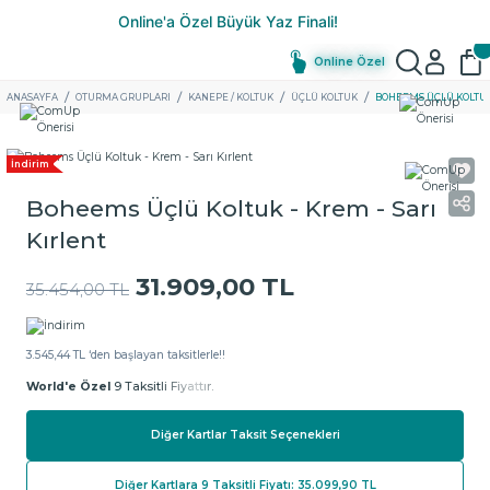
Online Özel
ANASAYFA
OTURMA GRUPLARI
KANEPE / KOLTUK
ÜÇLÜ KOLTUK
BOHEEMS ÜÇLÜ KOLTUK 
İndirim
Boheems Üçlü Koltuk - Krem - Sarı
Kırlent
31.909,00 TL
35.454,00 TL
3.545,44 TL ‘den başlayan taksitlerle!!
World'e Özel
9 Taksitli Fiyattır.
Diğer Kartlar Taksit Seçenekleri
Diğer Kartlara 9 Taksitli Fiyatı: 35.099,90 TL