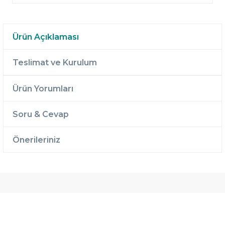
Ürün Açıklaması
Teslimat ve Kurulum
Ürün Yorumları
Soru & Cevap
Önerileriniz
Ücretsiz
Randevulu
2 Yıl
Teslimat
Teslimat
Garantili
Ücretsiz
B-Sleep
Kurulum
Select ile