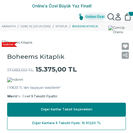
Online Özel
ANASAYFA
GENÇ VE ÇOCUK ODASI
KITAPLIK
BOHEEMS KITAPLIK
İndirim
Boheems Kitaplık
15.375,00 TL
17.083,00 TL
1.708,33 TL ‘den başlayan taksitlerle!!
World'e Özel
9 Taksitli Fiyattır.
Diğer Kartlar Taksit Seçenekleri
Diğer Kartlara 9 Taksitli Fiyatı: 16.912,50 TL