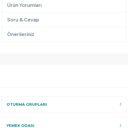
Ürün Yorumları
Soru & Cevap
Önerileriniz
Ücretsiz
Randevulu
2 Yıl
Teslimat
Teslimat
Garantili
Ücretsiz
B-Sleep
Kurulum
Select ile
120 Gün
Deneme
OTURMA GRUPLARI
YEMEK ODASI