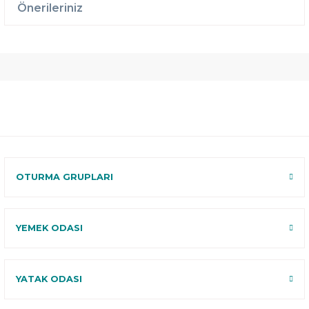
Önerileriniz
Ücretsiz
Randevulu
2 Yıl
Teslimat
Teslimat
Garantili
Ücretsiz
B-Sleep
Kurulum
Select ile
120 Gün
Deneme
OTURMA GRUPLARI
YEMEK ODASI
YATAK ODASI