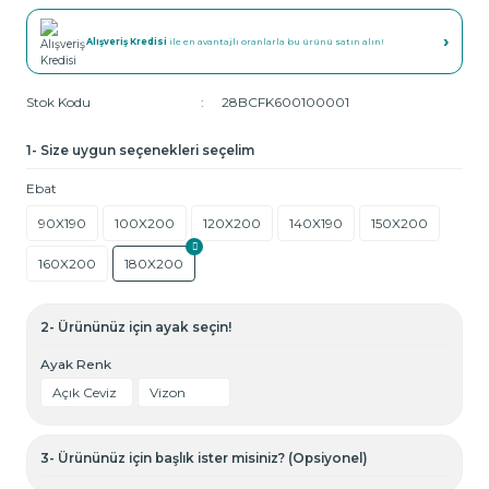
›
Alışveriş Kredisi
ile en avantajlı oranlarla bu ürünü satın alın!
Stok Kodu
28BCFK600100001
1- Size uygun seçenekleri seçelim
Ebat
90X190
100X200
120X200
140X190
150X200
160X200
180X200
2- Ürününüz için ayak seçin!
Ayak Renk
Açık Ceviz
Vizon
3- Ürününüz için başlık ister misiniz? (Opsiyonel)