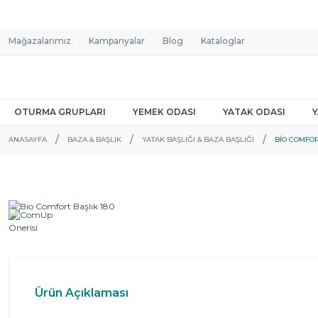
Mağazalarımız
Kampanyalar
Blog
Kataloglar
OTURMA GRUPLARI
YEMEK ODASI
YATAK ODASI
ANASAYFA
BAZA & BAŞLIK
YATAK BAŞLIĞI & BAZA BAŞLIĞI
BIO COMFOR
Ürün Açıklaması