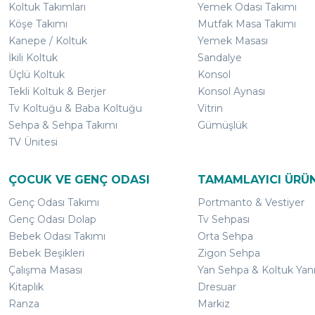
Koltuk Takımları
Yemek Odası Takımı
Köşe Takımı
Mutfak Masa Takımı
Kanepe / Koltuk
Yemek Masası
İkili Koltuk
Sandalye
Üçlü Koltuk
Konsol
Tekli Koltuk & Berjer
Konsol Aynası
Tv Koltuğu & Baba Koltuğu
Vitrin
Sehpa & Sehpa Takımı
Gümüşlük
TV Ünitesi
ÇOCUK VE GENÇ ODASI
TAMAMLAYICI ÜRÜ
Genç Odası Takımı
Portmanto & Vestiyer
Genç Odası Dolap
Tv Sehpası
Bebek Odası Takımı
Orta Sehpa
Bebek Beşikleri
Zigon Sehpa
Çalışma Masası
Yan Sehpa & Koltuk Yan
Kitaplık
Dresuar
Ranza
Markiz