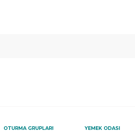
Ücretsiz
Randevulu
2
Teslimat
Teslimat
G
OTURMA GRUPLARI
YEMEK ODASI