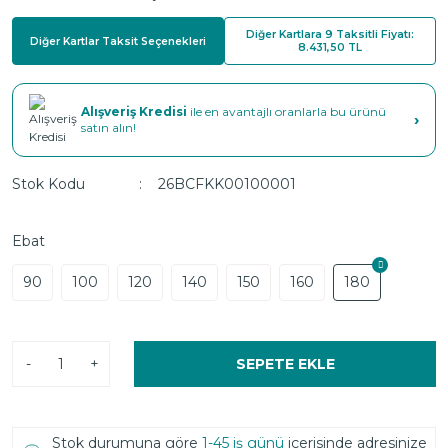
Diğer Kartlara 9 Taksitli Fiyatı:
Diğer Kartlar Taksit Seçenekleri
8.431,50 TL
Alışveriş Kredisi
ile en avantajlı oranlarla bu ürünü
›
satın alın!
Stok Kodu
26BCFKK00100001
Ebat
90
100
120
140
150
160
180
-
+
SEPETE EKLE
Stok durumuna göre
1-45 iş günü
içerisinde adresinize