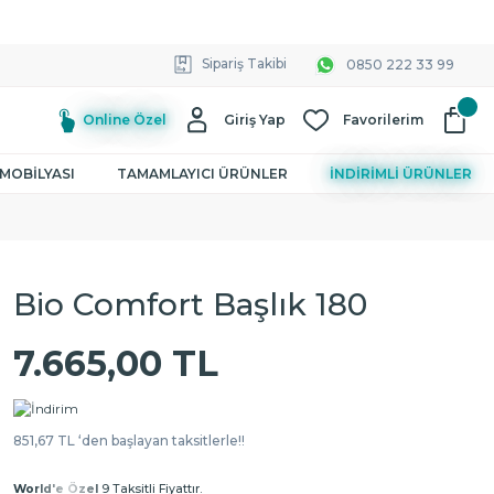
Sipariş Takibi
0850 222 33 99
Online Özel
Giriş Yap
Favorilerim
MOBİLYASI
TAMAMLAYICI ÜRÜNLER
İNDİRİMLİ ÜRÜNLER
Bio Comfort Başlık 180
7.665,00 TL
851,67 TL ‘den başlayan taksitlerle!!
World'e Özel
9 Taksitli Fiyattır.