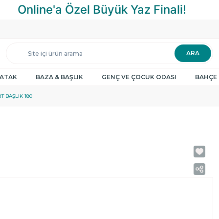
ARA
YATAK
BAZA & BAŞLIK
GENÇ VE ÇOCUK ODASI
BAHÇE 
T BAŞLIK 180