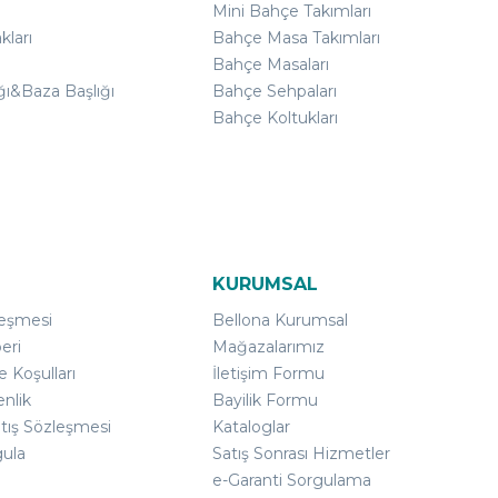
Mini Bahçe Takımları
kları
Bahçe Masa Takımları
Bahçe Masaları
ğı&Baza Başlığı
Bahçe Sehpaları
Bahçe Koltukları
KURUMSAL
leşmesi
Bellona Kurumsal
eri
Mağazalarımız
e Koşulları
İletişim Formu
enlik
Bayilik Formu
atış Sözleşmesi
Kataloglar
gula
Satış Sonrası Hizmetler
e-Garanti Sorgulama