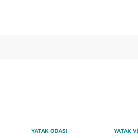
 Yıl
Ücretsiz
B-Sleep
arantili
Kurulum
Select ile
120 Gün
Deneme
YATAK ODASI
YATAK V