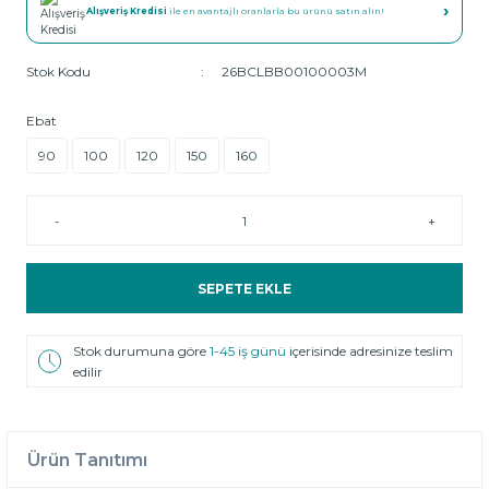
›
Alışveriş Kredisi
ile en avantajlı oranlarla bu ürünü satın alın!
Stok Kodu
26BCLBB00100003M
Ebat
90
100
120
150
160
-
+
SEPETE EKLE
Stok durumuna göre
1-45 iş günü
içerisinde adresinize teslim
edilir
Ürün Tanıtımı