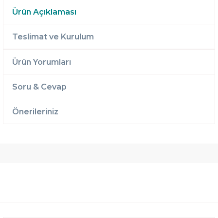
Ürün Açıklaması
Teslimat ve Kurulum
Ürün Yorumları
Soru & Cevap
Önerileriniz
Ücretsiz
Randevulu
2 Yıl
Teslimat
Teslimat
Garantili
Ücretsiz
B-Sleep
Kurulum
Select ile
120 Gün
Deneme