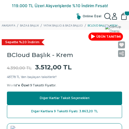
Online Özel
ANASAYFA
BAZA & BAŞLIK
YATAK BAŞLIĞI & BAZA BAŞLIĞI
BCLOUD BAŞLIK - KREM
ÜRÜN TANITIMI
Sepette %20 İndirim
BCloud Başlık - Krem
3.512,00 TL
4.390,00 TL
487,78 TL ‘den başlayan taksitlerle!!
World'e Özel
9 Taksitli Fiyattır.
Diğer Kartlar Taksit Seçenekleri
Diğer Kartlara 9 Taksitli Fiyatı: 3.863,20 TL