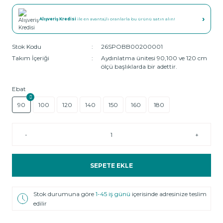
›
Alışveriş Kredisi
ile en avantajlı oranlarla bu ürünü satın alın!
Stok Kodu
26SPOBB00200001
Takım İçeriği
Aydınlatma ünitesi 90,100 ve 120 cm
ölçü başlıklarda bir adettir.
Ebat
90
100
120
140
150
160
180
-
+
SEPETE EKLE
Stok durumuna göre
1-45 iş günü
içerisinde adresinize teslim
edilir