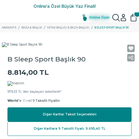
Online Özel
ANASAYFA
BAZA & BAŞLIK
YATAK BAŞLIĞI & BAZA BAŞLIĞI
B SLEEP SPORT BAŞLIK 90
B Sleep Sport Başlık 90
8.814,00 TL
979,33 TL ‘den başlayan taksitlerle!!
World'e Özel
9 Taksitli Fiyattır.
Diğer Kartlar Taksit Seçenekleri
Diğer Kartlara 9 Taksitli Fiyatı: 9.695,40 TL