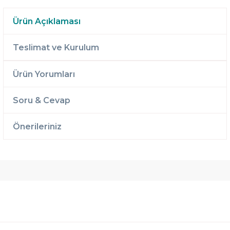
Ürün Açıklaması
Teslimat ve Kurulum
Ürün Yorumları
Soru & Cevap
Önerileriniz
Ücretsiz
Randevulu
2 Yıl
Teslimat
Teslimat
Garantili
Ücretsiz
B-Sleep
Kurulum
Select ile
120 Gün