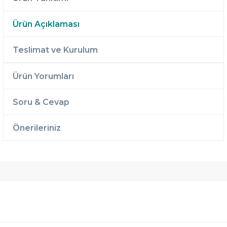
Ürün Açıklaması
Teslimat ve Kurulum
Ürün Yorumları
Soru & Cevap
Önerileriniz
Ücretsiz
Randevulu
2 Yıl
Teslimat
Teslimat
Garantili
Ücretsiz
B-Sleep
Kurulum
Select ile
120 Gün