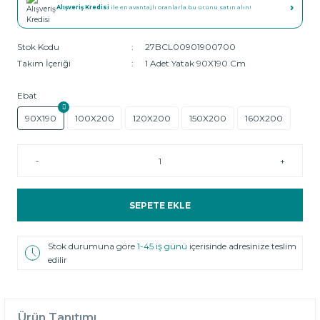
›
Alışveriş Kredisi
ile en avantajlı oranlarla bu ürünü satın alın!
Stok Kodu
27BCL00901900700
Takım İçeriği
1 Adet Yatak 90X190 Cm
Ebat
90X190
100X200
120X200
150X200
160X200
-
+
SEPETE EKLE
Stok durumuna göre
1-45 iş günü
içerisinde adresinize teslim
edilir
Ürün Tanıtımı