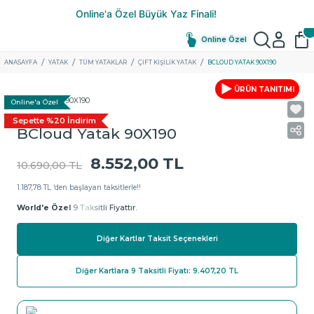
Online Özel
ANASAYFA
YATAK
TÜM YATAKLAR
ÇIFT KIŞILIK YATAK
BCLOUD YATAK 90X190
ÜRÜN TANITIMI
Online'a Özel
Sepette %20 İndirim
BCloud Yatak 90X190
8.552,00 TL
10.690,00 TL
1.187,78 TL ‘den başlayan taksitlerle!!
World'e Özel
9 Taksitli Fiyattır.
Diğer Kartlar Taksit Seçenekleri
Diğer Kartlara 9 Taksitli Fiyatı: 9.407,20 TL