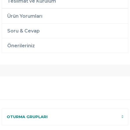
Teslimat ve Kurulum
Ürün Yorumları
Soru & Cevap
Önerileriniz
Ücretsiz
Randevulu
2 Yıl
Teslimat
Teslimat
Garantili
Ücretsiz
B-Sleep
Kurulum
Select ile
120 Gün
Deneme
OTURMA GRUPLARI