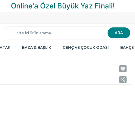
ARA
YATAK
BAZA & BAŞLIK
GENÇ VE ÇOCUK ODASI
BAHÇE 