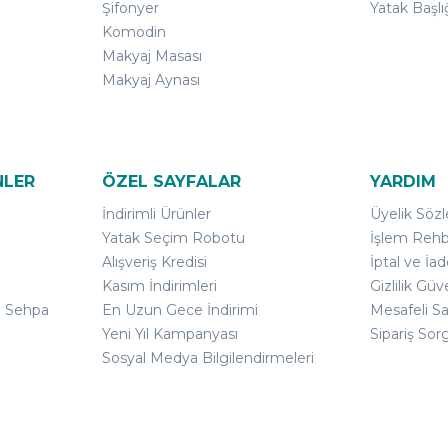
Şifonyer
Yatak Başlı
Komodin
Makyaj Masası
Makyaj Aynası
NLER
ÖZEL SAYFALAR
YARDIM
İndirimli Ürünler
Üyelik Söz
Yatak Seçim Robotu
İşlem Rehb
Alışveriş Kredisi
İptal ve İad
Kasım İndirimleri
Gizlilik Güv
ı Sehpa
En Uzun Gece İndirimi
Mesafeli S
Yeni Yıl Kampanyası
Sipariş Sor
Sosyal Medya Bilgilendirmeleri