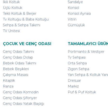
İkili Koltuk
Sandalye
Üçlü Koltuk
Konsol
Tekli Koltuk & Berjer
Konsol Aynası
Tv Koltuğu & Baba Koltuğu
Vitrin
Sehpa & Sehpa Takımı
Gümüşlük
TV Ünitesi
ÇOCUK VE GENÇ ODASI
TAMAMLAYICI ÜRÜ
Genç Odası Takımı
Portmanto & Vestiyer
Genç Odası Dolap
Tv Sehpası
Bebek Odası Takımı
Orta Sehpa
Bebek Beşikleri
Zigon Sehpa
Çalışma Masası
Yan Sehpa & Koltuk Yan
Kitaplık
Dresuar
Ranza
Markiz
Genç Odası Komodin
Puf & Puf Koltuk
Genç Odası Şifonyer
Genç Odası Yatak Başlığı