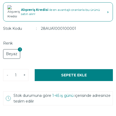
Alışveriş Kredisi
ile en avantajlı oranlarla bu ürünü
›
satın alın!
Stok Kodu
28AUA1000100001
Renk
Beyaz
-
+
SEPETE EKLE
Stok durumuna göre
1-45 iş günü
içerisinde adresinize
teslim edilir