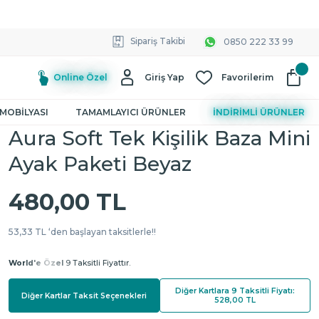
Sipariş Takibi
0850 222 33 99
Online Özel
Giriş Yap
Favorilerim
MOBİLYASI
TAMAMLAYICI ÜRÜNLER
İNDİRİMLİ ÜRÜNLER
Aura Soft Tek Kişilik Baza Mini
Ayak Paketi Beyaz
480,00 TL
53,33 TL ‘den başlayan taksitlerle!!
World'e Özel
9 Taksitli Fiyattır.
Diğer Kartlara 9 Taksitli Fiyatı:
Diğer Kartlar Taksit Seçenekleri
528,00 TL