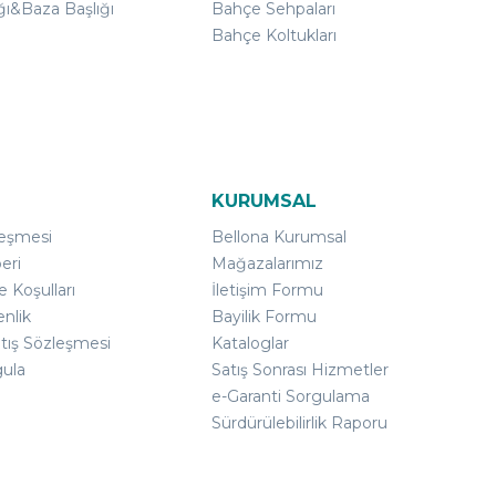
ğı&Baza Başlığı
Bahçe Sehpaları
Bahçe Koltukları
KURUMSAL
leşmesi
Bellona Kurumsal
eri
Mağazalarımız
e Koşulları
İletişim Formu
enlik
Bayilik Formu
atış Sözleşmesi
Kataloglar
gula
Satış Sonrası Hizmetler
e-Garanti Sorgulama
Sürdürülebilirlik Raporu