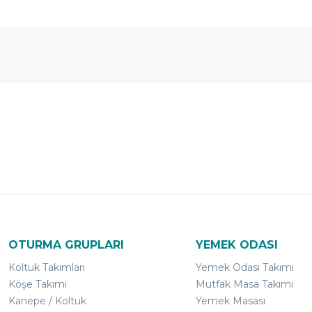
Ücretsiz
Randevulu
2
Teslimat
Teslimat
G
OTURMA GRUPLARI
YEMEK ODASI
Koltuk Takımları
Yemek Odası Takımı
Köşe Takımı
Mutfak Masa Takımı
Kanepe / Koltuk
Yemek Masası