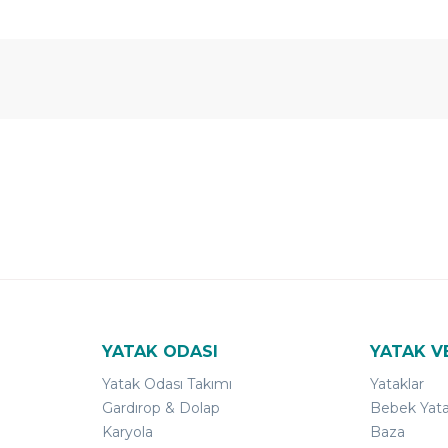
 Yıl
Ücretsiz
B-Sleep
arantili
Kurulum
Select ile
120 Gün
Deneme
YATAK ODASI
YATAK V
Yatak Odası Takımı
Yataklar
Gardırop & Dolap
Bebek Yata
Karyola
Baza