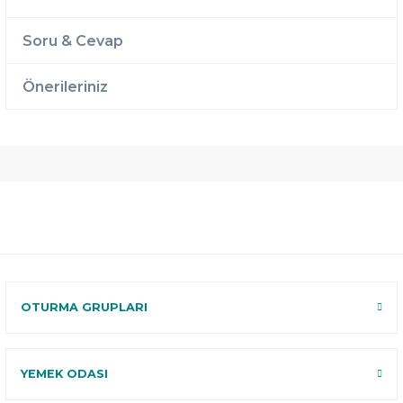
Soru & Cevap
Önerileriniz
Ücretsiz
Randevulu
2 Yıl
Teslimat
Teslimat
Garantili
Ücretsiz
B-Sleep
Kurulum
Select ile
120 Gün
Deneme
OTURMA GRUPLARI
YEMEK ODASI