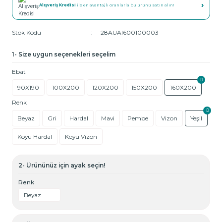
›
Alışveriş Kredisi
ile en avantajlı oranlarla bu ürünü satın alın!
Stok Kodu
28AUAI600100003
1- Size uygun seçenekleri seçelim
Ebat
90X190
100X200
120X200
150X200
160X200
Renk
Beyaz
Gri
Hardal
Mavi
Pembe
Vizon
Yeşil
Koyu Hardal
Koyu Vizon
2- Ürününüz için ayak seçin!
Renk
Beyaz