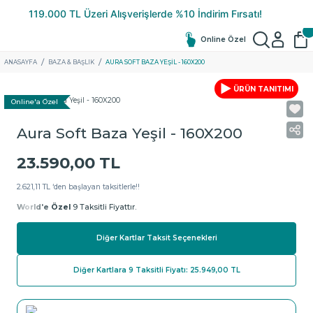
Online Özel
ANASAYFA
BAZA & BAŞLIK
AURA SOFT BAZA YEŞIL - 160X200
ÜRÜN TANITIMI
Online'a Özel
Aura Soft Baza Yeşil - 160X200
23.590,00 TL
2.621,11 TL ‘den başlayan taksitlerle!!
World'e Özel
9 Taksitli Fiyattır.
Diğer Kartlar Taksit Seçenekleri
Diğer Kartlara 9 Taksitli Fiyatı: 25.949,00 TL