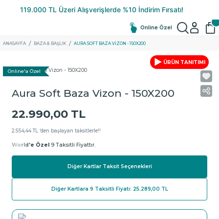
Online Özel
ANASAYFA
BAZA & BAŞLIK
AURA SOFT BAZA VIZON - 150X200
ÜRÜN TANITIMI
Online'a Özel
Aura Soft Baza Vizon - 150X200
22.990,00 TL
2.554,44 TL ‘den başlayan taksitlerle!!
World'e Özel
9 Taksitli Fiyattır.
Diğer Kartlar Taksit Seçenekleri
Diğer Kartlara 9 Taksitli Fiyatı: 25.289,00 TL