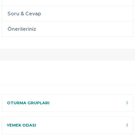
Soru & Cevap
Önerileriniz
Ücretsiz
Randevulu
2 Yıl
Teslimat
Teslimat
Garantili
Ücretsiz
B-Sleep
Kurulum
Select ile
120 Gün
Deneme
OTURMA GRUPLARI
YEMEK ODASI