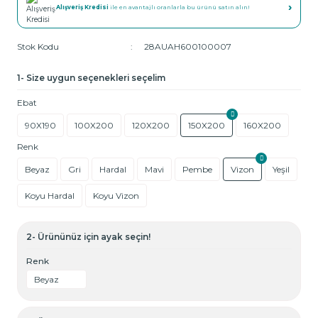
›
Alışveriş Kredisi
ile en avantajlı oranlarla bu ürünü satın alın!
Stok Kodu
28AUAH600100007
1- Size uygun seçenekleri seçelim
Ebat
90X190
100X200
120X200
150X200
160X200
Renk
Beyaz
Gri
Hardal
Mavi
Pembe
Vizon
Yeşil
Koyu Hardal
Koyu Vizon
2- Ürününüz için ayak seçin!
Renk
Beyaz