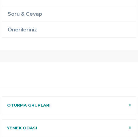
Soru & Cevap
Önerileriniz
Ücretsiz
Randevulu
2 Yıl
Teslimat
Teslimat
Garantili
Ücretsiz
B-Sleep
Kurulum
Select ile
120 Gün
Deneme
OTURMA GRUPLARI
YEMEK ODASI