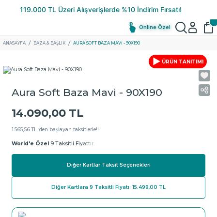
Online Özel
ANASAYFA
BAZA & BAŞLIK
AURA SOFT BAZA MAVI - 90X190
ÜRÜN TANITIMI
Aura Soft Baza Mavi - 90X190
14.090,00 TL
1.565,56 TL ‘den başlayan taksitlerle!!
World'e Özel
9 Taksitli Fiyattır.
Diğer Kartlar Taksit Seçenekleri
Diğer Kartlara 9 Taksitli Fiyatı: 15.499,00 TL