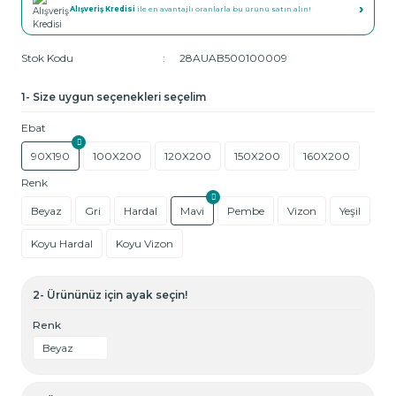
›
Alışveriş Kredisi
ile en avantajlı oranlarla bu ürünü satın alın!
Stok Kodu
28AUAB500100009
1- Size uygun seçenekleri seçelim
Ebat
90X190
100X200
120X200
150X200
160X200
Renk
Beyaz
Gri
Hardal
Mavi
Pembe
Vizon
Yeşil
Koyu Hardal
Koyu Vizon
2- Ürününüz için ayak seçin!
Renk
Beyaz