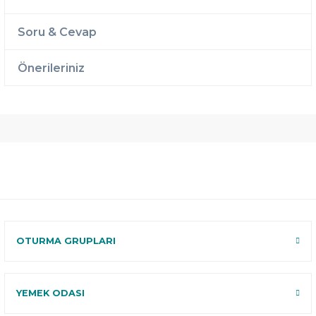
Soru & Cevap
Önerileriniz
Ücretsiz
Randevulu
2 Yıl
Teslimat
Teslimat
Garantili
Ücretsiz
B-Sleep
Kurulum
Select ile
120 Gün
Deneme
OTURMA GRUPLARI
YEMEK ODASI