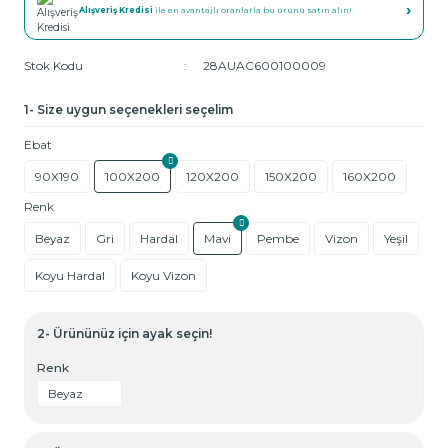
›
Alışveriş Kredisi
ile en avantajlı oranlarla bu ürünü satın alın!
Stok Kodu
28AUAC600100009
1- Size uygun seçenekleri seçelim
Ebat
90X190
100X200
120X200
150X200
160X200
Renk
Beyaz
Gri
Hardal
Mavi
Pembe
Vizon
Yeşil
Koyu Hardal
Koyu Vizon
2- Ürününüz için ayak seçin!
Renk
Beyaz