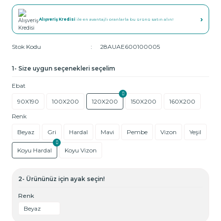
›
Alışveriş Kredisi
ile en avantajlı oranlarla bu ürünü satın alın!
Stok Kodu
28AUAE600100005
1- Size uygun seçenekleri seçelim
Ebat
90X190
100X200
120X200
150X200
160X200
Renk
Beyaz
Gri
Hardal
Mavi
Pembe
Vizon
Yeşil
Koyu Hardal
Koyu Vizon
2- Ürününüz için ayak seçin!
Renk
Beyaz