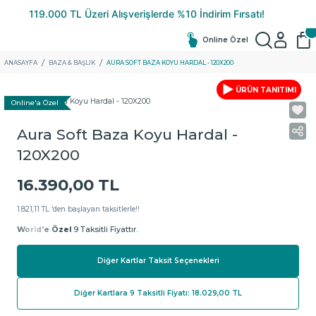
Online Özel
ANASAYFA
BAZA & BAŞLIK
AURA SOFT BAZA KOYU HARDAL - 120X200
ÜRÜN TANITIMI
Online'a Özel
Aura Soft Baza Koyu Hardal -
120X200
16.390,00 TL
1.821,11 TL ‘den başlayan taksitlerle!!
World'e Özel
9 Taksitli Fiyattır.
Diğer Kartlar Taksit Seçenekleri
Diğer Kartlara 9 Taksitli Fiyatı: 18.029,00 TL