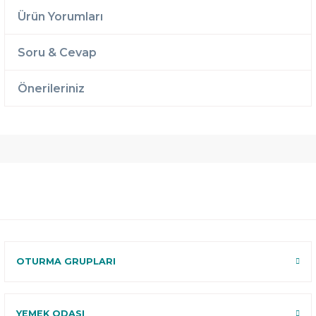
Ürün Yorumları
Soru & Cevap
Önerileriniz
Ücretsiz
Randevulu
2 Yıl
Teslimat
Teslimat
Garantili
Ücretsiz
B-Sleep
Kurulum
Select ile
120 Gün
Deneme
OTURMA GRUPLARI
YEMEK ODASI