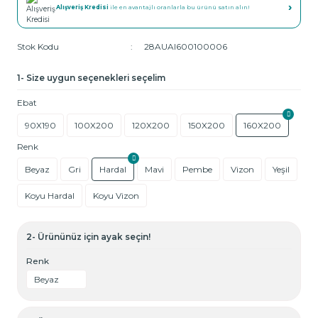
›
Alışveriş Kredisi
ile en avantajlı oranlarla bu ürünü satın alın!
Stok Kodu
28AUAI600100006
1- Size uygun seçenekleri seçelim
Ebat
90X190
100X200
120X200
150X200
160X200
Renk
Beyaz
Gri
Hardal
Mavi
Pembe
Vizon
Yeşil
Koyu Hardal
Koyu Vizon
2- Ürününüz için ayak seçin!
Renk
Beyaz