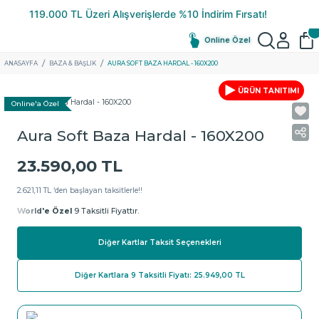
Online Özel
ANASAYFA
BAZA & BAŞLIK
AURA SOFT BAZA HARDAL - 160X200
ÜRÜN TANITIMI
Online'a Özel
Aura Soft Baza Hardal - 160X200
23.590,00 TL
2.621,11 TL ‘den başlayan taksitlerle!!
World'e Özel
9 Taksitli Fiyattır.
Diğer Kartlar Taksit Seçenekleri
Diğer Kartlara 9 Taksitli Fiyatı: 25.949,00 TL