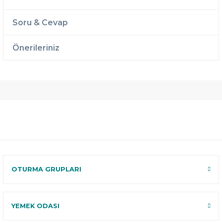
Soru & Cevap
Önerileriniz
Ücretsiz
Randevulu
2 Yıl
Teslimat
Teslimat
Garantili
Ücretsiz
B-Sleep
Kurulum
Select ile
120 Gün
Deneme
OTURMA GRUPLARI
YEMEK ODASI