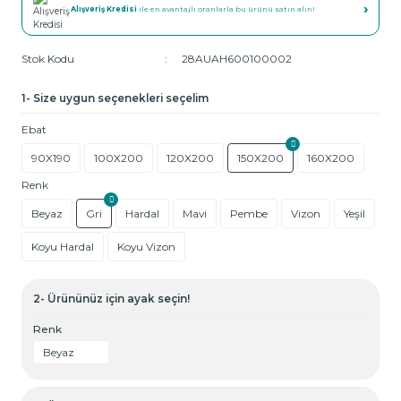
›
Alışveriş Kredisi
ile en avantajlı oranlarla bu ürünü satın alın!
Stok Kodu
28AUAH600100002
1- Size uygun seçenekleri seçelim
Ebat
90X190
100X200
120X200
150X200
160X200
Renk
Beyaz
Gri
Hardal
Mavi
Pembe
Vizon
Yeşil
Koyu Hardal
Koyu Vizon
2- Ürününüz için ayak seçin!
Renk
Beyaz