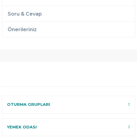
Soru & Cevap
Önerileriniz
Ücretsiz
Randevulu
2 Yıl
Teslimat
Teslimat
Garantili
Ücretsiz
B-Sleep
Kurulum
Select ile
120 Gün
Deneme
OTURMA GRUPLARI
YEMEK ODASI