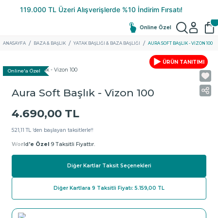
Online Özel
ANASAYFA
BAZA & BAŞLIK
YATAK BAŞLIĞI & BAZA BAŞLIĞI
AURA SOFT BAŞLIK - VIZON 100
ÜRÜN TANITIMI
Online'a Özel
Aura Soft Başlık - Vizon 100
4.690,00 TL
521,11 TL ‘den başlayan taksitlerle!!
World'e Özel
9 Taksitli Fiyattır.
Diğer Kartlar Taksit Seçenekleri
Diğer Kartlara 9 Taksitli Fiyatı: 5.159,00 TL