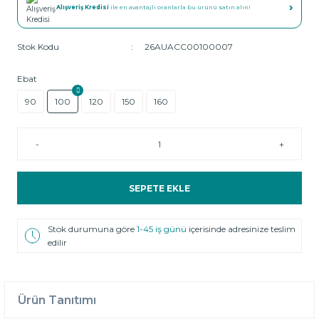
›
Alışveriş Kredisi
ile en avantajlı oranlarla bu ürünü satın alın!
Stok Kodu
26AUACC00100007
Ebat
90
100
120
150
160
-
+
SEPETE EKLE
Stok durumuna göre
1-45 iş günü
içerisinde adresinize teslim
edilir
Ürün Tanıtımı