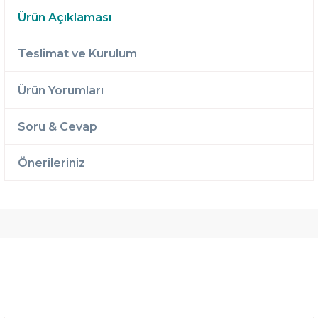
Ürün Açıklaması
Teslimat ve Kurulum
Ürün Yorumları
Soru & Cevap
Önerileriniz
Ücretsiz
Randevulu
2 Yıl
Teslimat
Teslimat
Garantili
Ücretsiz
B-Sleep
Kurulum
Select ile
120 Gün
Deneme