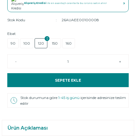
›
Alışveriş Kredisi
ile en avantajlı oranlarla bu ürünü satın alın!
Stok Kodu
26AUAEE00100008
Ebat
90
100
120
150
160
-
+
SEPETE EKLE
Stok durumuna göre
1-45 iş günü
içerisinde adresinize teslim
edilir
Ürün Açıklaması