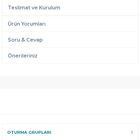
Teslimat ve Kurulum
Ürün Yorumları
Soru & Cevap
Önerileriniz
Ücretsiz
Randevulu
2 Yıl
Teslimat
Teslimat
Garantili
Ücretsiz
B-Sleep
Kurulum
Select ile
120 Gün
Deneme
OTURMA GRUPLARI