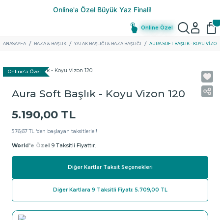
Online Özel
ANASAYFA
BAZA & BAŞLIK
YATAK BAŞLIĞI & BAZA BAŞLIĞI
AURA SOFT BAŞLIK - KOYU VIZON 
Online'a Özel
Aura Soft Başlık - Koyu Vizon 120
5.190,00 TL
576,67 TL ‘den başlayan taksitlerle!!
World'e Özel
9 Taksitli Fiyattır.
Diğer Kartlar Taksit Seçenekleri
Diğer Kartlara 9 Taksitli Fiyatı: 5.709,00 TL