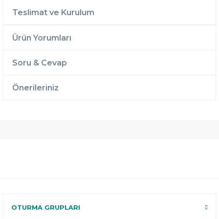
Teslimat ve Kurulum
Ürün Yorumları
Soru & Cevap
Önerileriniz
Ücretsiz
Randevulu
2 Yıl
Teslimat
Teslimat
Garantili
Ücretsiz
B-Sleep
Kurulum
Select ile
120 Gün
Deneme
OTURMA GRUPLARI