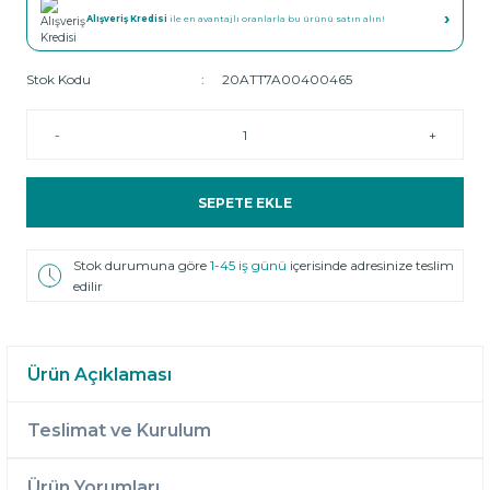
›
Alışveriş Kredisi
ile en avantajlı oranlarla bu ürünü satın alın!
Stok Kodu
20ATT7A00400465
-
+
SEPETE EKLE
Stok durumuna göre
1-45 iş günü
içerisinde adresinize teslim
edilir
Ürün Açıklaması
Teslimat ve Kurulum
Ürün Yorumları