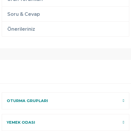
Soru & Cevap
Önerileriniz
Ücretsiz
Randevulu
2 Yıl
Teslimat
Teslimat
Garantili
Ücretsiz
B-Sleep
Kurulum
Select ile
120 Gün
Deneme
OTURMA GRUPLARI
YEMEK ODASI