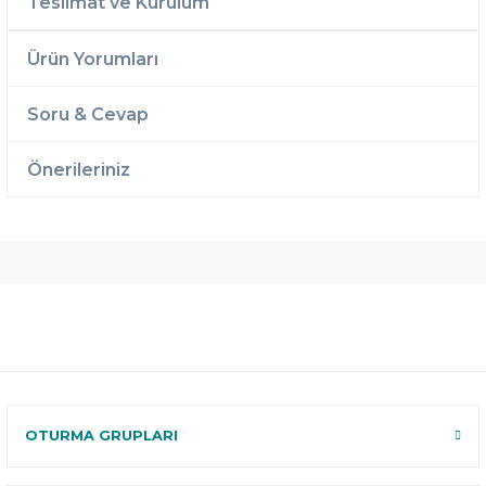
Teslimat ve Kurulum
Ürün Yorumları
Soru & Cevap
Önerileriniz
Ücretsiz
Randevulu
2 Yıl
Teslimat
Teslimat
Garantili
Ücretsiz
B-Sleep
Kurulum
Select ile
120 Gün
Deneme
OTURMA GRUPLARI