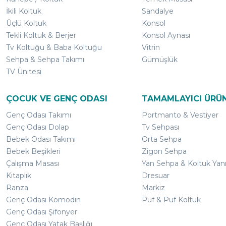
İkili Koltuk
Sandalye
Üçlü Koltuk
Konsol
Tekli Koltuk & Berjer
Konsol Aynası
Tv Koltuğu & Baba Koltuğu
Vitrin
Sehpa & Sehpa Takımı
Gümüşlük
TV Ünitesi
ÇOCUK VE GENÇ ODASI
TAMAMLAYICI ÜRÜ
Genç Odası Takımı
Portmanto & Vestiyer
Genç Odası Dolap
Tv Sehpası
Bebek Odası Takımı
Orta Sehpa
Bebek Beşikleri
Zigon Sehpa
Çalışma Masası
Yan Sehpa & Koltuk Yan
Kitaplık
Dresuar
Ranza
Markiz
Genç Odası Komodin
Puf & Puf Koltuk
Genç Odası Şifonyer
Genç Odası Yatak Başlığı