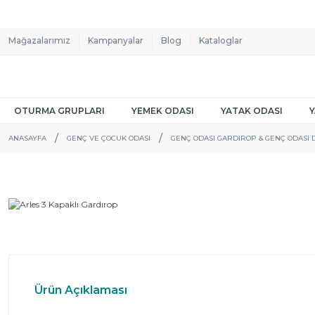
Mağazalarımız
Kampanyalar
Blog
Kataloglar
OTURMA GRUPLARI
YEMEK ODASI
YATAK ODASI
ANASAYFA
GENÇ VE ÇOCUK ODASI
GENÇ ODASI GARDIROP & GENÇ ODASI 
Ürün Açıklaması