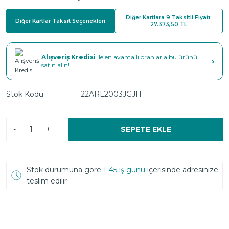
Diğer Kartlara 9 Taksitli Fiyatı:
Diğer Kartlar Taksit Seçenekleri
27.373,50 TL
Alışveriş Kredisi
ile en avantajlı oranlarla bu ürünü
›
satın alın!
Stok Kodu
22ARL2003JGJH
-
+
SEPETE EKLE
Stok durumuna göre
1-45 iş günü
içerisinde adresinize
teslim edilir