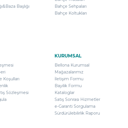
ğı&Baza Başlığı
Bahçe Sehpaları
Bahçe Koltukları
KURUMSAL
leşmesi
Bellona Kurumsal
eri
Mağazalarımız
e Koşulları
İletişim Formu
enlik
Bayilik Formu
atış Sözleşmesi
Kataloglar
gula
Satış Sonrası Hizmetler
e-Garanti Sorgulama
Sürdürülebilirlik Raporu