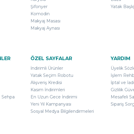
Şifonyer
Yatak Başlı
Komodin
Makyaj Masası
Makyaj Aynası
NLER
ÖZEL SAYFALAR
YARDIM
İndirimli Ürünler
Üyelik Söz
Yatak Seçim Robotu
İşlem Rehb
Alışveriş Kredisi
İptal ve İad
Kasım İndirimleri
Gizlilik Güv
ı Sehpa
En Uzun Gece İndirimi
Mesafeli S
Yeni Yıl Kampanyası
Sipariş Sor
Sosyal Medya Bilgilendirmeleri