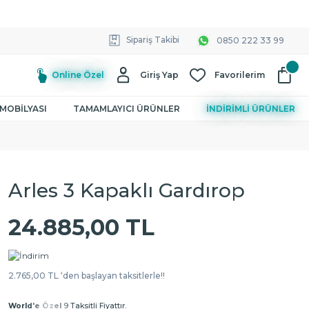
Sipariş Takibi
0850 222 33 99
Online Özel
Giriş Yap
Favorilerim
MOBİLYASI
TAMAMLAYICI ÜRÜNLER
İNDİRİMLİ ÜRÜNLER
Arles 3 Kapaklı Gardırop
24.885,00 TL
2.765,00 TL ‘den başlayan taksitlerle!!
World'e Özel
9 Taksitli Fiyattır.