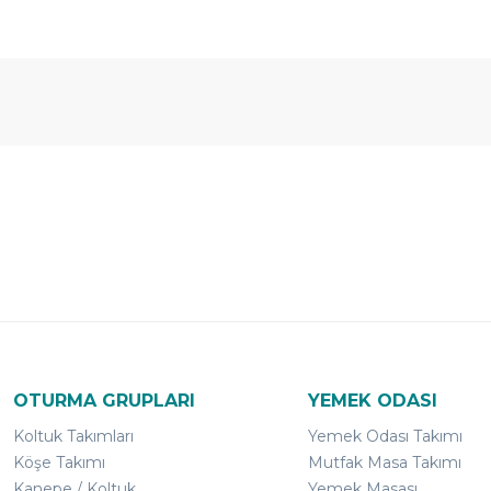
Ücretsiz
Randevulu
2
Teslimat
Teslimat
G
OTURMA GRUPLARI
YEMEK ODASI
Koltuk Takımları
Yemek Odası Takımı
Köşe Takımı
Mutfak Masa Takımı
Kanepe / Koltuk
Yemek Masası