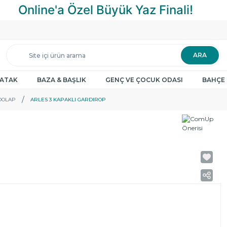
ARA
YATAK
BAZA & BAŞLIK
GENÇ VE ÇOCUK ODASI
BAHÇE 
DOLAP
ARLES 3 KAPAKLI GARDIROP