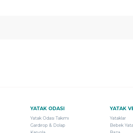
 Yıl
Ücretsiz
B-Sleep
arantili
Kurulum
Select ile
120 Gün
Deneme
YATAK ODASI
YATAK V
Yatak Odası Takımı
Yataklar
Gardırop & Dolap
Bebek Yata
Karyola
Baza